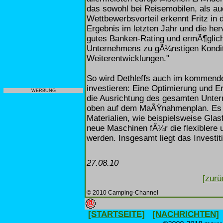
das sowohl bei Reisemobilen, als au
Wettbewerbsvorteil erkennt Fritz in d
Ergebnis im letzten Jahr und die h
gutes Banken-Rating und ermÃ¶glich
Unternehmens zu gÃ¼nstigen Konditi
Weiterentwicklungen."
So wird Dethleffs auch im kommende
investieren: Eine Optimierung und 
WERBUNG
die Ausrichtung des gesamten Unte
oben auf dem MaÃŸnahmenplan. Es s
Materialien, wie beispielsweise Glas
neue Maschinen fÃ¼r die flexiblere 
werden. Insgesamt liegt das Investi
27.08.10
[zurü
© 2010 Camping-Channel
[STARTSEITE]
[NACHRICHTEN]