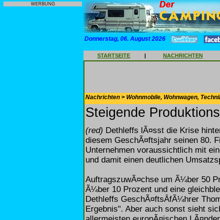
WERBUNG
Donnerstag, 06. August 2026
STARTSEITE
|
NACHRICHTEN
Nachrichten > Wohnmobile, Wohnwagen, Techni
Steigende Produktion
(red)
Dethleffs lÃ¤sst die Krise hint
diesem GeschÃ¤ftsjahr seinen 80. F
Unternehmen voraussichtlich mit e
und damit einen deutlichen Umsatzsp
AuftragszuwÃ¤chse um Ã¼ber 50 Pr
Ã¼ber 10 Prozent und eine gleichbl
Dethleffs GeschÃ¤ftsÂ­fÃ¼hrer Thom
Ergebnis". Aber auch sonst sieht sich
allermeisten europÃ¤ischen LÃ¤nder