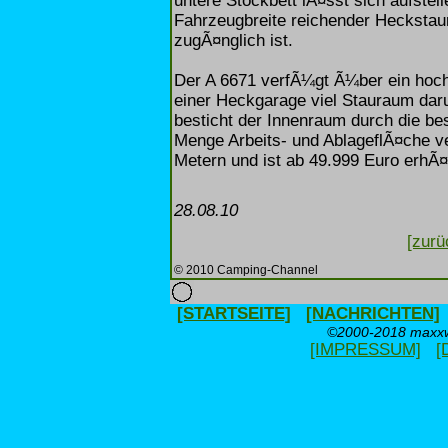
untere Stockbett lÃ¤sst sich aufste
Fahrzeugbreite reichender Heckstau
zugÃ¤nglich ist.
Der A 6671 verfÃ¼gt Ã¼ber ein hoch
einer Heckgarage viel Stauraum daru
besticht der Innenraum durch die b
Menge Arbeits- und AblageflÃ¤che v
Metern und ist ab 49.999 Euro erhÃ¤l
28.08.10
[zurü
© 2010 Camping-Channel
[STARTSEITE]
[NACHRICHTEN]
©2000-2018 maxxwe
[IMPRESSUM]
[