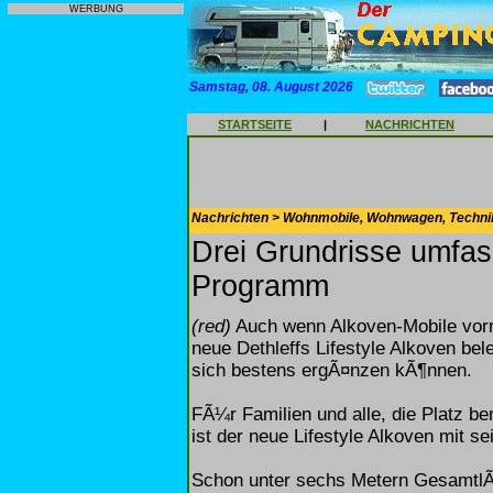
WERBUNG
Samstag, 08. August 2026
STARTSEITE
|
NACHRICHTEN
Nachrichten > Wohnmobile, Wohnwagen, Techni
Drei Grundrisse umfass
Programm
(red)
Auch wenn Alkoven-Mobile vorra
neue Dethleffs Lifestyle Alkoven bel
sich bestens ergÃ¤nzen kÃ¶nnen.
FÃ¼r Familien und alle, die Platz b
ist der neue Lifestyle Alkoven mit s
Schon unter sechs Metern GesamtlÃ¤n