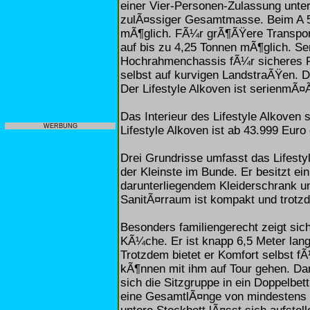
einer Vier-Personen-Zulassung unte
zulÃ¤ssiger Gesamtmasse. Beim A 5
mÃ¶glich. FÃ¼r grÃ¶ÃŸere Transport
auf bis zu 4,25 Tonnen mÃ¶glich. S
Hochrahmenchassis fÃ¼r sicheres Fa
selbst auf kurvigen LandstraÃŸen. De
Der Lifestyle Alkoven ist serienmÃ¤Ã
Das Interieur des Lifestyle Alkoven 
WERBUNG
Lifestyle Alkoven ist ab 43.999 Euro 
Drei Grundrisse umfasst das Lifesty
der Kleinste im Bunde. Er besitzt ei
darunterliegendem Kleiderschrank u
SanitÃ¤rraum ist kompakt und trot
Besonders familiengerecht zeigt sic
KÃ¼che. Er ist knapp 6,5 Meter lan
Trotzdem bietet er Komfort selbst f
kÃ¶nnen mit ihm auf Tour gehen. Dami
sich die Sitzgruppe in ein Doppelbe
eine GesamtlÃ¤nge von mindestens 