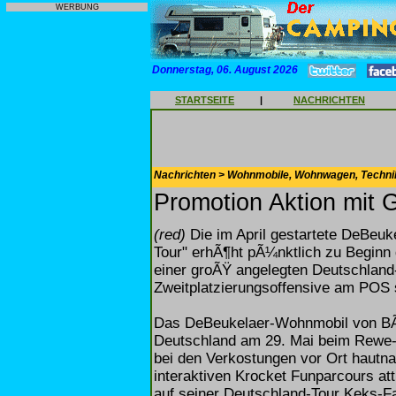
WERBUNG
Donnerstag, 06. August 2026
STARTSEITE
|
NACHRICHTEN
Nachrichten > Wohnmobile, Wohnwagen, Techni
Promotion Aktion mit 
(red)
Die im April gestartete DeBeuk
Tour" erhÃ¶ht pÃ¼nktlich zu Beginn 
einer groÃŸ angelegten Deutschland
Zweitplatzierungsoffensive am POS
Das DeBeukelaer-Wohnmobil von BÃ¼
Deutschland am 29. Mai beim Rewe-
bei den Verkostungen vor Ort hautn
interaktiven Krocket Funparcours at
auf seiner Deutschland-Tour Keks-Fa