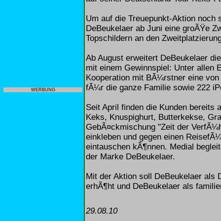
Um auf die Treuepunkt-Aktion noch 
DeBeukelaer ab Juni eine groÃŸe Zw
Topschildern an den Zweitplatzieru
Ab August erweitert DeBeukelaer die
mit einem Gewinnspiel: Unter allen 
Kooperation mit BÃ¼rstner eine von
fÃ¼r die ganze Familie sowie 222 iP
WERBUNG
Seit April finden die Kunden bereits
Keks, Knuspighurt, Butterkekse, Gr
GebÃ¤ckmischung "Zeit der VerfÃ¼hr
einkleben und gegen einen ReisefÃ¼
eintauschen kÃ¶nnen. Medial begleit
der Marke DeBeukelaer.
Mit der Aktion soll DeBeukelaer als
erhÃ¶ht und DeBeukelaer als familie
29.08.10