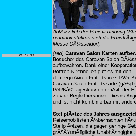
AnlÃ¤sslich der Preisverleihung "Ste
promobil stellten sich die PreistrÃ
Messe DÃ¼sseldorf)
(red)
Caravan Salon Karten aufbew
WERBUNG
Besucher des Caravan Salon DÃ¼sseld
aufbewahren. Dank einer Kooperatio
Bottrop-Kirchhellen gibt es mit den
den regulÃ¤ren Eintrittspreis fÃ¼r 
Caravan Salon Eintrittskarte (gÃ¼lt
PARKâ€“Tageskassen erhÃ¤lt der Be
zu vier Begleitpersonen. Dieses Ange
und ist nicht kombinierbar mit and
StellplÃ¤tze des Jahres ausgezeic
Reisemobilisten Ã¼bernachten hÃ¤uf
StellplÃ¤tzen, die gegen geringe G
grÃ¶ÃŸtmÃ¶gliche UnabhÃ¤ngigkeit u