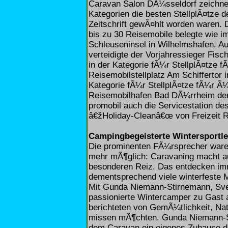
Caravan Salon DÃ¼sseldorf zeichnete
Kategorien die besten StellplÃ¤tze 
Zeitschrift gewÃ¤hlt worden waren. D
bis zu 30 Reisemobile belegte wie i
Schleuseninsel in Wilhelmshafen. Au
verteidigte der Vorjahressieger Fisc
in der Kategorie fÃ¼r StellplÃ¤tze 
Reisemobilstellplatz Am Schiffertor
Kategorie fÃ¼r StellplÃ¤tze fÃ¼r Ã¼
Reisemobilhafen Bad DÃ¼rrheim den 
promobil auch die Servicestation de
â€žHoliday-Cleanâ€œ von Freizeit R
Campingbegeisterte Wintersportle
Die prominenten FÃ¼rsprecher ware
mehr mÃ¶glich: Caravaning macht a
besonderen Reiz. Das entdecken imm
dementsprechend viele winterfeste 
Mit Gunda Niemann-Stirnemann, Sve
passionierte Wintercamper zu Gast
berichteten von GemÃ¼tlichkeit, Natu
missen mÃ¶chten. Gunda Niemann-St
dem Caravan ein eigenes Zuhause d