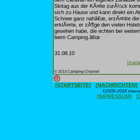
Skitag aus der KÃ¤lte zurÃ¼ck komm
sich zu Hause und kann direkt ein Ab
Schnee ganz nahâ€œ, erzÃ¤hlte die 
erklÃ¤rte, er zÃ¶ge den vielen Hotel
gesehen habe, die echten bei weitem
beim Camping.â€œ
31.08.10
[zurü
© 2010 Camping-Channel
[STARTSEITE]
[NACHRICHTEN]
©2000-2018 maxxwe
[IMPRESSUM]
[