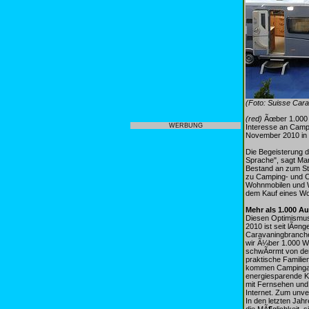
(Foto: Suisse Car
(red)
Ãœber 1.000 
WERBUNG
Interesse an Camp
November 2010 in B
Die Begeisterung d
Sprache", sagt Ma
Bestand an zum St
zu Camping- und Ca
Wohnmobilen und W
dem Kauf eines W
Mehr als 1.000 A
Diesen Optimismus
2010 ist seit lÃ¤n
Caravaningbranche
wir Ã¼ber 1.000 W
schwÃ¤rmt von der 
praktische Famili
kommen Campingaus
energiesparende K
mit Fernsehen und
Internet. Zum unv
In den letzten Ja
die MÃ¶glichkeit, 