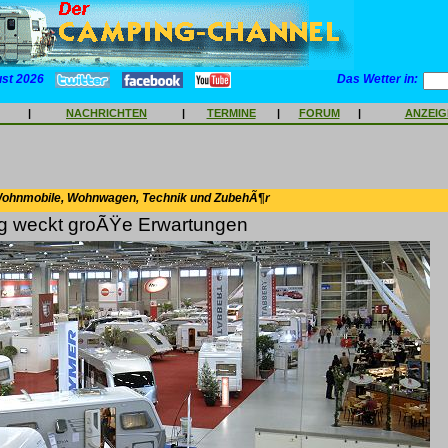
ust 2026
Das Wetter in:
|
NACHRICHTEN
|
TERMINE
|
FORUM
|
ANZEI
Wohnmobile, Wohnwagen, Technik und ZubehÃ¶r
g weckt groÃŸe Erwartungen