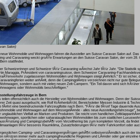
avan Salon)
neue Wohnmobile und Wohnwagen fahren die Aussteller am Suisse Caravan Salon auf. Das 
ing und Caravaning weckt groÃŸe Erwartungen an den Suisse Caravan Salon, der vom 28. O
ern stattfindet.
er Schweizerinnen und Schweizer fÃ¼r Caravaning wÃ¤chst Jahr fÃ¼r Jahr. "Die Statistik spr
rtin Maraggia, PrÃ¤sident von caravaningsuisse, dem Schweizer Caravaning-Fachhandelsve
raÃŸenverkehr zugelassenen Wohnmobilen und Wohnwagen steigt jÃ¤hrlich." Er ist sicher, 
ravaningferien weiter anhÃ¤lt, denn die CampingplÃ¤tze verzeichnen nicht nur gute Belegu
ohnwagen, sondern auch mit vielen neuen Zelt-Campern. "Ein Teil davon wird sich frÃ¼her 
ohnwagens oder Wohnmobils beschÃ¤ftigen."
usstellungsfahrzeuge in Bern
 teilen offensichtlich auch die Hersteller von Wohnmobilen und Wohnwagen. Denn der Suis
gerer Zeit quasi ausgebucht, wie Rolf KrÃ¤henbÃ¼hl, Bereichsleiter Messen Industrie & Techni
 fÃ¤hrt eine beeindruckende Fahrzeugflotte nach Bern. "FÃ¼r die fÃ¼nf Tage dauernde Aus
ohnmobile und Wohnwagen auf dem MessegelÃ¤nde - alles neue Ausstellungsfahrzeuge", ber
unglaublichen Vielfalt an Marken und Produkten. Sie reicht vom handlichen ZeltklappanhÃ
enwohnwagen, sportlichen oder saharatauglichen Wohnmobilen bis zum stattlichen Luxuswoh
rÃ¼stung und CampingzubehÃ¶r vom Vorzelthering bis zum kompletten Vorzelt, da findet
limaanlagen fÃ¼r besseres Raumklima, Zusatzfederungen fÃ¼r mehr Fahrkomfort oder auch 
ergesslichen Camping- und CaravaningvergnÃ¼gen gehÃ¶rt selbstverstÃ¤ndlich auch der tour
hren nÃ¼tzen immer mehr auch campingfreundliche Regionen und LÃ¤nder oder gar einzelne
sich den Schweizer Campingfans zu prÃ¤sentieren.