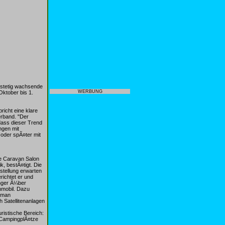
stetig wachsende
WERBUNG
ktober bis 1.
icht eine klare
rband. "Der
dass dieser Trend
ngen mit
oder spÃ¤ter mit
se Caravan Salon
k, bestÃ¤tigt. Die
stellung erwarten
ichtet er und
¤nger Ã¼ber
nmobil. Dazu
 man
Satellitenanlagen
istische Bereich:
 CampingplÃ¤tze