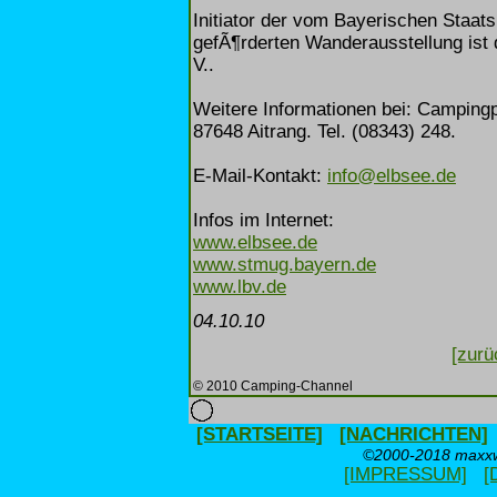
Initiator der vom Bayerischen Staa
gefÃ¶rderten Wanderausstellung ist
V..
Weitere Informationen bei: Campingp
87648 Aitrang. Tel. (08343) 248.
E-Mail-Kontakt:
info@elbsee.de
Infos im Internet:
www.elbsee.de
www.stmug.bayern.de
www.lbv.de
04.10.10
[zurü
© 2010 Camping-Channel
[STARTSEITE]
[NACHRICHTEN]
©2000-2018 maxxwe
[IMPRESSUM]
[