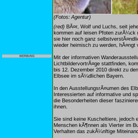
(Fotos: Agentur)
(red)
BÃ¤r, Wolf und Luchs, seit jeh
kommen auf leisen Pfoten zurÃ¼ck 
sie hier noch ganz selbstverstÃ¤ndl
wieder heimisch zu werden, hÃ¤ngt
Mit der informativen Wanderausstel
WERBUNG
LichtbildervortrÃ¤ge stattfinden, 
bis 12. Dezember 2010 direkt zu d
Elbsee im sÃ¼dlichen Bayern.
In den AusstellungsrÃ¤umen des Elb
Interessierten auf informative und 
die Besonderheiten dieser faszinier
ihnen.
Sie sind keine Kuscheltiere, jedoch
Menschen kÃ¶nnen als Vierter im Bu
Verhalten das zukÃ¼nftige Miteinand