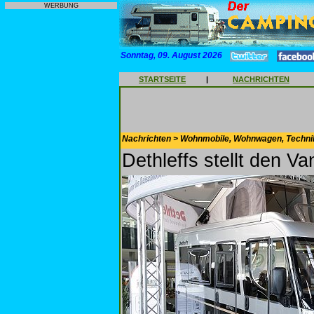
WERBUNG
Sonntag, 09. August 2026
STARTSEITE
|
NACHRICHTEN
Nachrichten > Wohnmobile, Wohnwagen, Techni
Dethleffs stellt den V