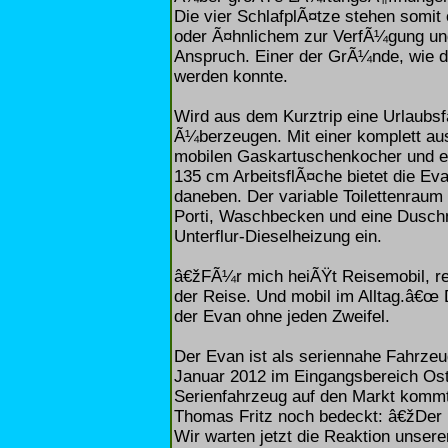
Die vier SchlafplÃ¤tze stehen somi
oder Ã¤hnlichem zur VerfÃ¼gung u
Anspruch. Einer der GrÃ¼nde, wie 
werden konnte.
Wird aus dem Kurztrip eine Urlaubsf
Ã¼berzeugen. Mit einer komplett au
mobilen Gaskartuschenkocher und e
135 cm ArbeitsflÃ¤che bietet die E
daneben. Der variable Toilettenrau
Porti, Waschbecken und eine Duschm
Unterflur-Dieselheizung ein.
â€žFÃ¼r mich heiÃŸt Reisemobil, re
der Reise. Und mobil im Alltag.â€œ 
der Evan ohne jeden Zweifel.
Der Evan ist als seriennahe Fahrzeug
Januar 2012 im Eingangsbereich Ost
Serienfahrzeug auf den Markt kommt
Thomas Fritz noch bedeckt: â€žDer
Wir warten jetzt die Reaktion unser