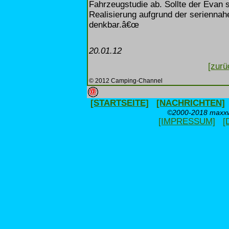
Fahrzeugstudie ab. Sollte der Evan 
Realisierung aufgrund der seriennah
denkbar.â€œ
20.01.12
[zurü
© 2012 Camping-Channel
[STARTSEITE]
[NACHRICHTEN]
©2000-2018 maxxwe
[IMPRESSUM]
[