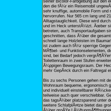
seiner Bicolor-Farbgebung auf den e
den die fÃ¼r ein Reisemobil ungew
sehr knuffige, automobile Form und 
hervorrufen. Nur 565 cm lang und 215
Alltagstauglichkeit. Diese wird durc
und im Heck unterstÃ¼tzt. Ãœber si
betreten, auch Transportaufgaben si
geschnitten, dass Ã¼ber die gesam
schnell lange Holzleisten im Bauma
ist zudem auch fÃ¼r sperrige Gegens
MÃ¶bel- und Funktionselementen, die
sind, bei Bedarf jedoch vergrÃ¶ÃŸer
Toilettenraum in zwei Stufen erweite
Ã¼ppigen Bewegungsraum. Der Hecks
mehr GepÃ¤ck durch ein Faltregal ei
Bis zu sechs Personen gehen mit de
Wohnraum bequeme, ergonomisch gefo
und individuell einstellbarer RÃ¼ck
teilweise auch quer verschiebbar. G
das tagsÃ¼ber platzsparend unter de
weitere SchlafplÃ¤tze bietet das gr
Ã¼ber groÃŸe LÃ¼ftungsÃ¶ffnungen