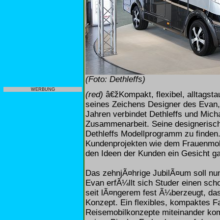
(Foto: Dethleffs)
WERBUNG
(red)
â€žKompakt, flexibel, alltagsta
seines Zeichens Designer des Evan, 
Jahren verbindet Dethleffs und Mich
Zusammenarbeit. Seine designerisch
Dethleffs Modellprogramm zu finden
Kundenprojekten wie dem Frauenmob
den Ideen der Kunden ein Gesicht g
Das zehnjÃ¤hrige JubilÃ¤um soll nu
Evan erfÃ¼llt sich Studer einen sc
seit lÃ¤ngerem fest Ã¼berzeugt, dass
Konzept. Ein flexibles, kompaktes Fa
Reisemobilkonzepte miteinander kom