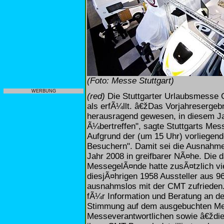
(Foto: Messe Stuttgart)
WERBUNG
(red)
Die Stuttgarter Urlaubsmesse 
als erfÃ¼llt. â€žDas Vorjahreserge
herausragend gewesen, in diesem Jah
Ã¼bertreffen", sagte Stuttgarts Me
Aufgrund der (um 15 Uhr) vorliegend
Besuchern". Damit sei die Ausnah
Jahr 2008 in greifbarer NÃ¤he. Die
MessegelÃ¤nde hatte zusÃ¤tzlich vie
diesjÃ¤hrigen 1958 Aussteller aus 9
ausnahmslos mit der CMT zufrieden
fÃ¼r Information und Beratung an de
Stimmung auf dem ausgebuchten Mes
Messeverantwortlichen sowie â€ždie