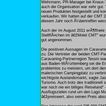
Wehrmann, PR-Manager bei Knaus-Ta
auch die Organisation war sehr gut.
neuen Produkten festgestellt und ko
verkaufen. Wir hatten auf der CMT 2
diesem Jahr noch Ã¼bertreffen werd
Auch der im August 2011 erÃ¶ffnete 
StellflÃ¤chen im â€žMotel CMT" wur
gut angenommen.
Die positiven Aussagen im Caravanin
zu. Die Vertreter der beiden CMT-Pa
Caravaning-Partnerregion Tessin wa
aus Baden-WÃ¼rttemberg sei die En
problemlos zu meistern, um dort den
malerischen Campingplatz zu verbri
wichtigste Auslandsmarkt, sagte Jas
Turismo. Auch trotz des traditionell
war noch nie ein billiges Reiseland"
Ausflugszielen rund um den Lago M
â€žpreiswert, also seinen Preis abso