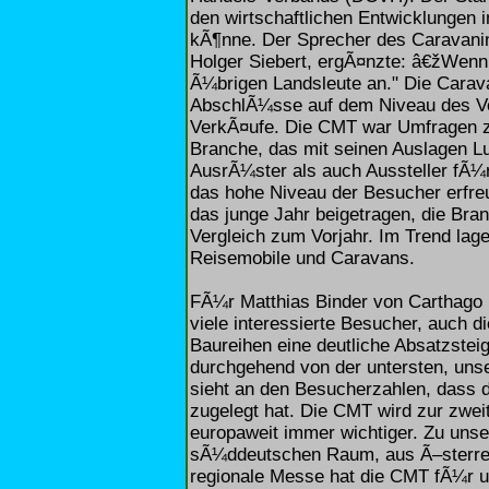
den wirtschaftlichen Entwicklungen 
kÃ¶nne. Der Sprecher des Caravanin
Holger Siebert, ergÃ¤nzte: â€žWenn
Ã¼brigen Landsleute an." Die Carav
AbschlÃ¼sse auf dem Niveau des Vo
VerkÃ¤ufe. Die CMT war Umfragen zu
Branche, das mit seinen Auslagen Lu
AusrÃ¼ster als auch Aussteller fÃ
das hohe Niveau der Besucher erfre
das junge Jahr beigetragen, die Bra
Vergleich zum Vorjahr. Im Trend lag
Reisemobile und Caravans.
FÃ¼r Matthias Binder von Carthago 
viele interessierte Besucher, auch di
Baureihen eine deutliche Absatzstei
durchgehend von der untersten, unse
sieht an den Besucherzahlen, dass 
zugelegt hat. Die CMT wird zur zwe
europaweit immer wichtiger. Zu un
sÃ¼ddeutschen Raum, aus Ã–sterrei
regionale Messe hat die CMT fÃ¼r u