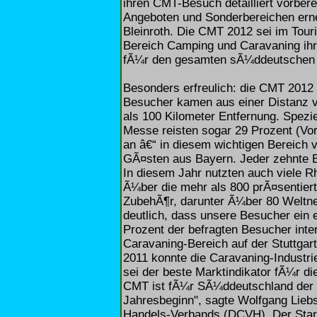
ihren CMT-Besuch detailliert vorbere
Angeboten und Sonderbereichen erne
Bleinroth. Die CMT 2012 sei im Touri
Bereich Camping und Caravaning ihr
fÃ¼r den gesamten sÃ¼ddeutschen
Besonders erfreulich: die CMT 2012 
Besucher kamen aus einer Distanz v
als 100 Kilometer Entfernung. Spez
Messe reisten sogar 29 Prozent (Vor
an â€“ in diesem wichtigen Bereich 
GÃ¤sten aus Bayern. Jeder zehnte
In diesem Jahr nutzten auch viele 
Ã¼ber die mehr als 800 prÃ¤sentiert
ZubehÃ¶r, darunter Ã¼ber 80 Weltneu
deutlich, dass unsere Besucher ein 
Prozent der befragten Besucher inte
Caravaning-Bereich auf der Stuttg
2011 konnte die Caravaning-Industr
sei der beste Marktindikator fÃ¼r d
CMT ist fÃ¼r SÃ¼ddeutschland der w
Jahresbeginn", sagte Wolfgang Lieb
Handels-Verbands (DCVH). Der Start