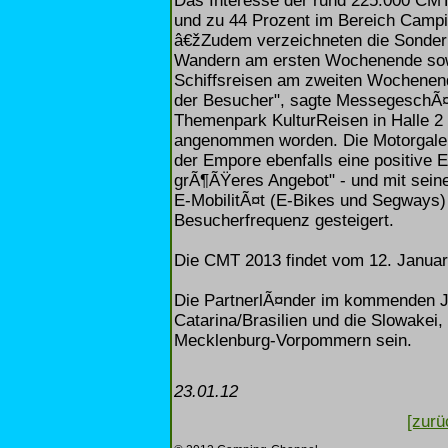
Das Interesse der rund 225.000 CMT-
und zu 44 Prozent im Bereich Camp
â€žZudem verzeichneten die Sonderb
Wandern am ersten Wochenende sowie
Schiffsreisen am zweiten Wochenend
der Besucher", sagte MessegeschÃ¤f
Themenpark KulturReisen in Halle 2 
angenommen worden. Die Motorgalerie
der Empore ebenfalls eine positive
grÃ¶ÃŸeres Angebot" - und mit sein
E-MobilitÃ¤t (E-Bikes und Segways) 
Besucherfrequenz gesteigert.
Die CMT 2013 findet vom 12. Januar 
Die PartnerlÃ¤nder im kommenden J
Catarina/Brasilien und die Slowakei,
Mecklenburg-Vorpommern sein.
23.01.12
[zurü