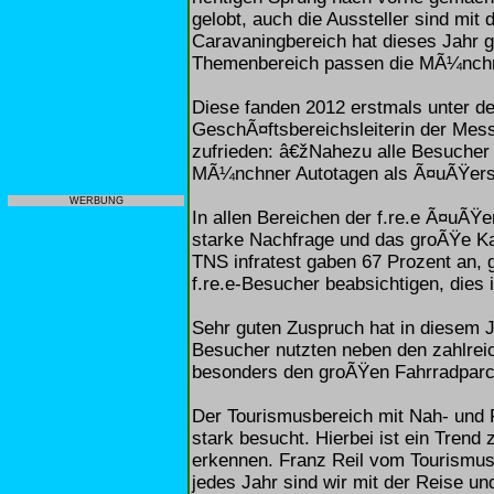
gelobt, auch die Aussteller sind mit 
Caravaningbereich hat dieses Jahr 
Themenbereich passen die MÃ¼nchn
Diese fanden 2012 erstmals unter de
GeschÃ¤ftsbereichsleiterin der Mes
zufrieden: â€žNahezu alle Besucher b
MÃ¼nchner Autotagen als Ã¤uÃŸerst
WERBUNG
In allen Bereichen der f.re.e Ã¤uÃŸe
starke Nachfrage und das groÃŸe Ka
TNS infratest gaben 67 Prozent an, 
f.re.e-Besucher beabsichtigen, dies
Sehr guten Zuspruch hat in diesem J
Besucher nutzten neben den zahlrei
besonders den groÃŸen Fahrradparco
Der Tourismusbereich mit Nah- und
stark besucht. Hierbei ist ein Trend
erkennen. Franz Reil vom Tourism
jedes Jahr sind wir mit der Reise un