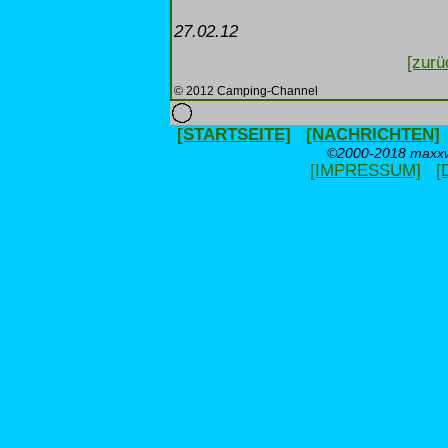
27.02.12
[zurü
© 2012 Camping-Channel
[STARTSEITE]
[NACHRICHTEN]
©2000-2018 maxxwe
[IMPRESSUM]
[