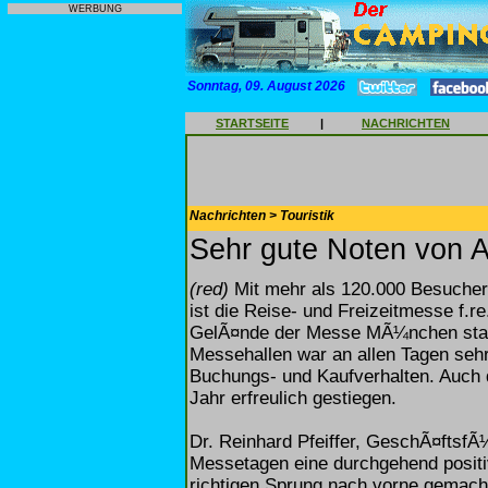
WERBUNG
Sonntag, 09. August 2026
STARTSEITE
|
NACHRICHTEN
Nachrichten > Touristik
Sehr gute Noten von A
(red)
Mit mehr als 120.000 Besucher
ist die Reise- und Freizeitmesse f.r
GelÃ¤nde der Messe MÃ¼nchen statt
Messehallen war an allen Tagen sehr 
Buchungs- und Kaufverhalten. Auch 
Jahr erfreulich gestiegen.
Dr. Reinhard Pfeiffer, GeschÃ¤ftsf
Messetagen eine durchgehend positiv
richtigen Sprung nach vorne gemach