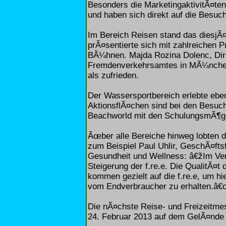
Besonders die MarketingaktivitÃ¤te
und haben sich direkt auf die Besu
Im Bereich Reisen stand das diesjÃ¤
prÃ¤sentierte sich mit zahlreichen
BÃ¼hnen. Majda Rozina Dolenc, Dir
Fremdenverkehrsamtes in MÃ¼nchen, 
als zufrieden.
Der Wassersportbereich erlebte eben
AktionsflÃ¤chen sind bei den Besuch
Beachworld mit den SchulungsmÃ¶gli
Ãœber alle Bereiche hinweg lobten di
zum Beispiel Paul Uhlir, GeschÃ¤ft
Gesundheit und Wellness: â€žIm Verh
Steigerung der f.re.e. Die QualitÃ¤t
kommen gezielt auf die f.re.e, um h
vom Endverbraucher zu erhalten.â
Die nÃ¤chste Reise- und Freizeitmes
24. Februar 2013 auf dem GelÃ¤nde