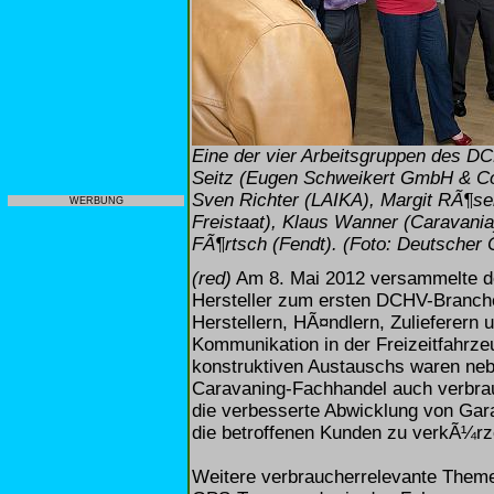
Eine der vier Arbeitsgruppen des DC
Seitz (Eugen Schweikert GmbH & C
Sven Richter (LAIKA), Margit RÃ¶se
WERBUNG
Freistaat), Klaus Wanner (Caravania
FÃ¶rtsch (Fendt). (Foto: Deutscher
(red)
Am 8. Mai 2012 versammelte de
Hersteller zum ersten DCHV-Branche
Herstellern, HÃ¤ndlern, Zulieferern
Kommunikation in der Freizeitfahrz
konstruktiven Austauschs waren nebe
Caravaning-Fachhandel auch verbr
die verbesserte Abwicklung von Gar
die betroffenen Kunden zu verkÃ¼rz
Weitere verbraucherrelevante Theme