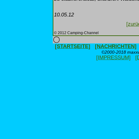
10.05.12
[zurü
© 2012 Camping-Channel
[STARTSEITE]
[NACHRICHTEN]
©2000-2018 maxxwe
[IMPRESSUM]
[