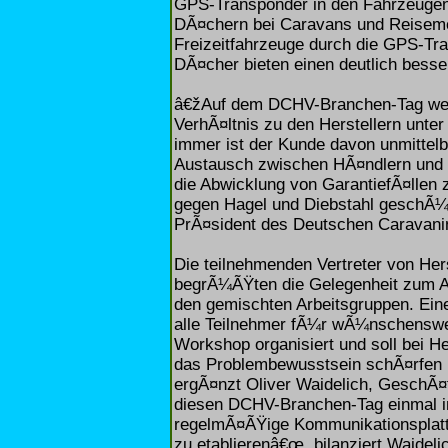
GPS-Transponder in den Fahrzeugen
DÃ¤chern bei Caravans und Reisemobi
Freizeitfahrzeuge durch die GPS-Tra
DÃ¤cher bieten einen deutlich bess
â€žAuf dem DCHV-Branchen-Tag werd
VerhÃ¤ltnis zu den Herstellern unte
immer ist der Kunde davon unmittelba
Austausch zwischen HÃ¤ndlern und 
die Abwicklung von GarantiefÃ¤llen 
gegen Hagel und Diebstahl geschÃ¼t
PrÃ¤sident des Deutschen Caravan
Die teilnehmenden Vertreter von Her
begrÃ¼ÃŸten die Gelegenheit zum A
den gemischten Arbeitsgruppen. Eine
alle Teilnehmer fÃ¼r wÃ¼nschenswe
Workshop organisiert und soll bei H
das Problembewusstsein schÃ¤rfen
ergÃ¤nzt Oliver Waidelich, GeschÃ¤
diesen DCHV-Branchen-Tag einmal i
regelmÃ¤ÃŸige Kommunikationsplatt
zu etablierenâ€œ, bilanziert Waideli