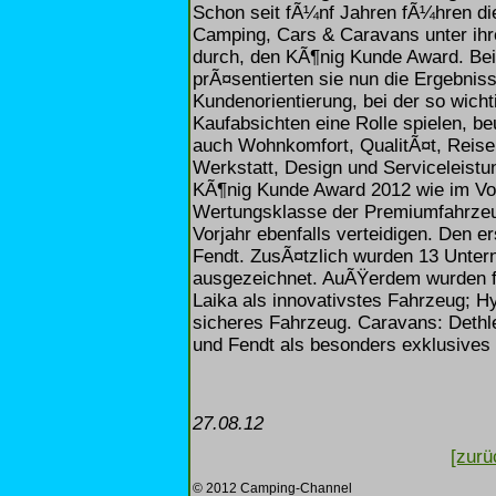
Schon seit fÃ¼nf Jahren fÃ¼hren die
Camping, Cars & Caravans unter ihr
durch, den KÃ¶nig Kunde Award
prÃ¤sentierten sie nun die Ergebni
Kundenorientierung, bei der so wich
Kaufabsichten eine Rolle spielen, b
auch Wohnkomfort, QualitÃ¤t, Reisek
Werkstatt, Design und Serviceleistu
KÃ¶nig Kunde Award 2012 wie im Vorj
Wertungsklasse der Premiumfahrzeu
Vorjahr ebenfalls verteidigen. Den 
Fendt. ZusÃ¤tzlich wurden 13 Unte
ausgezeichnet. AuÃŸerdem wurden fo
Laika als innovativstes Fahrzeug; 
sicheres Fahrzeug. Caravans: Dethle
und Fendt als besonders exklusives
27.08.12
[zurü
© 2012 Camping-Channel