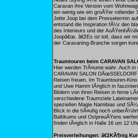
Caravan ihre Version vom Wohnwage
ein wenig wie ein groÃŸer rollender
Jette Joop bei dem Pressetermin a
entstand die Inspiration fÃ¼r den b
des Interieurs und der AuÃŸenhÃ¼ll
Joopâ€œ. â€žEs ist toll, dass wir mi
der Caravaning-Branche sorgen konn
Traumtouren beim CARAVAN S
Hier werden TrÃ¤ume wahr. Auch in 
CARAVAN SALON DÃœSSELDORF auf 
Reisen freuen. Im Traumtouren-Kino 
und Uwe Hamm tÃ¤glich in faszinie
Bildern von ihren Reisen in ferne L
verschiedene Traumziele Lateinamer
speziellen Magie Namibias und SÃ¼
Blick in die hÃ¤ufig noch unberÃ¼h
Baltikums und OstpreuÃŸens werfen
finden tÃ¤glich in Halle 16 um 12 Uh
Preisverleihungen: â€žKÃ¶nig K