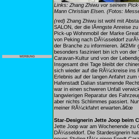
Links: Zhang Zhiwu vor seinem Pick
Mann Christian Elsen. (Fotos: Mess
(red)
Zhang Zhiwu ist wohl mit Abst
SALON, der die lÃ¤ngste Anreise zu
Pick-up Wohnmobil der Marke Great 
von Peking nach DÃ¼sseldorf zurÃ¼c
der Branche zu informieren. â€žMir 
besonders fasziniert bin ich von de
WERBUNG
Caravan-Kultur und von der Lebend
Insgesamt drei Tage bleibt der chin
sich wieder auf die RÃ¼ckreise ins R
Erlebnis auf der langen Anfahrt z
Hafenstadt Dalian stammende Rechts
war in einen schweren Unfall verwi
langwierigen Reparatur des Fahrzeu
aber nichts Schlimmes passiert. Nun
meiner RÃ¼ckfahrt erwarten.â€œ
Star-Designerin Jette Joop bei
Jette Joop war am Wochenende zu
DÃ¼sseldorf. Die Stardesignerin ha
neues Styling fÃ¼r einen Fendt Cara