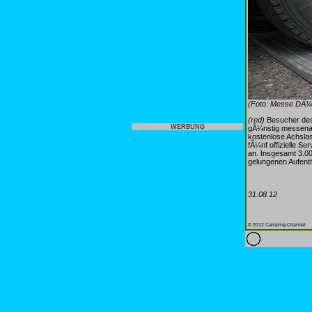
(Foto: Messe DÃ¼s
(red)
Besucher de
WERBUNG
gÃ¼nstig messenah 
kostenlose Achsla
fÃ¼nf offizielle S
an. Insgesamt 3.00
gelungenen Aufenth
31.08.12
© 2012 Camping-Channel