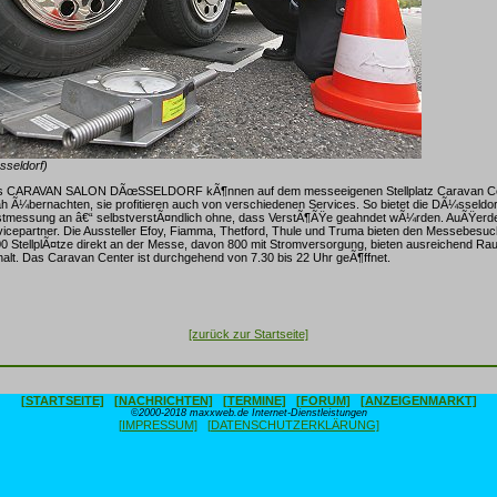
seldorf)
s CARAVAN SALON DÃœSSELDORF kÃ¶nnen auf dem messeeigenen Stellplatz Caravan Cen
Ã¼bernachten, sie profitieren auch von verschiedenen Services. So bietet die DÃ¼sseldorf
stmessung an â€“ selbstverstÃ¤ndlich ohne, dass VerstÃ¶ÃŸe geahndet wÃ¼rden. AuÃŸerde
ervicepartner. Die Aussteller Efoy, Fiamma, Thetford, Thule und Truma bieten den Messebesuc
0 StellplÃ¤tze direkt an der Messe, davon 800 mit Stromversorgung, bieten ausreichend Ra
alt. Das Caravan Center ist durchgehend von 7.30 bis 22 Uhr geÃ¶ffnet.
[zurück zur Startseite]
[STARTSEITE]
[NACHRICHTEN]
[TERMINE]
[FORUM]
[ANZEIGENMARKT]
©2000-2018 maxxweb.de Internet-Dienstleistungen
[IMPRESSUM]
[DATENSCHUTZERKLÄRUNG]