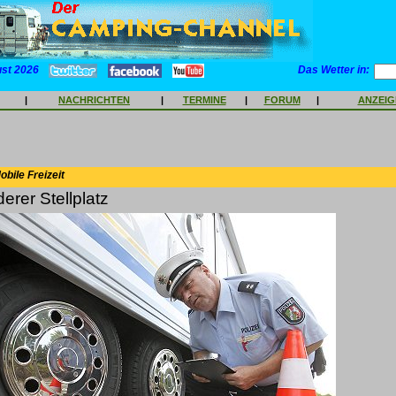
ust 2026
Das Wetter in:
|
NACHRICHTEN
|
TERMINE
|
FORUM
|
ANZEI
bile Freizeit
erer Stellplatz