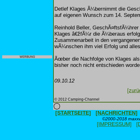
Detlef Klages Ã¼bernimmt die Gesc
auf eigenen Wunsch zum 14. Septe
Reinhold Beller, GeschÃ¤ftsfÃ¼hrer
Klages â€žfÃ¼r die Ã¼beraus erfolgr
Zusammenarbeit in den vergangenen
wÃ¼nschen ihm viel Erfolg und alle
WERBUNG
Ãœber die Nachfolge von Klages al
bisher noch nicht entschieden worde
09.10.12
[zurü
© 2012 Camping-Channel
[STARTSEITE]
[NACHRICHTEN]
©2000-2018 maxxwe
[IMPRESSUM]
[