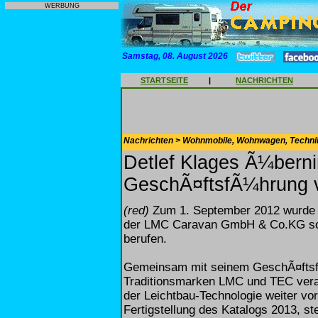
WERBUNG
Samstag, 08. August 2026
STARTSEITE
|
NACHRICHTEN
Nachrichten > Wohnmobile, Wohnwagen, Techni
Detlef Klages Ã¼bern
GeschÃ¤ftsfÃ¼hrung 
(red)
Zum 1. September 2012 wurde D
der LMC Caravan GmbH & Co.KG so
berufen.
Gemeinsam mit seinem GeschÃ¤ftsfÃ
Traditionsmarken LMC und TEC vera
der Leichtbau-Technologie weiter vor
Fertigstellung des Katalogs 2013, s