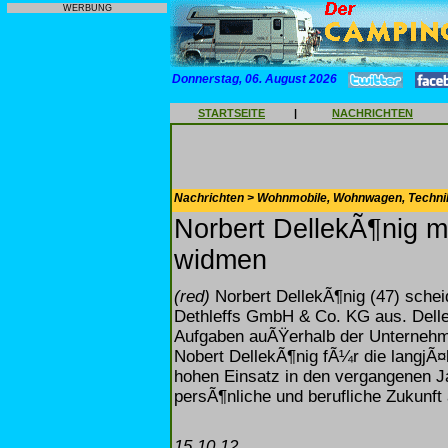
WERBUNG
Donnerstag, 06. August 2026
STARTSEITE
|
NACHRICHTEN
Nachrichten > Wohnmobile, Wohnwagen, Techni
Norbert DellekÃ¶nig 
widmen
(red)
Norbert DellekÃ¶nig (47) sche
Dethleffs GmbH & Co. KG aus. Delle
Aufgaben auÃŸerhalb der Unternehm
Nobert DellekÃ¶nig fÃ¼r die langjÃ
hohen Einsatz in den vergangenen 
persÃ¶nliche und berufliche Zukunft 
15.10.12