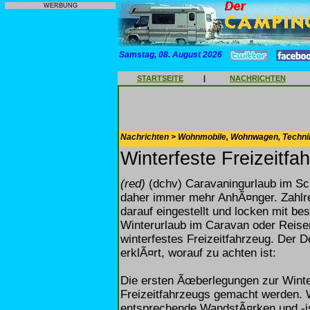
WERBUNG
Samstag, 08. August 2026
STARTSEITE
|
NACHRICHTEN
Nachrichten > Wohnmobile, Wohnwagen, Techni
Winterfeste Freizeitfa
(red)
(dchv) Caravaningurlaub im Sc
daher immer mehr AnhÃ¤nger. Zahlre
darauf eingestellt und locken mit 
Winterurlaub im Caravan oder Reise
winterfestes Freizeitfahrzeug. De
erklÃ¤rt, worauf zu achten ist:
Die ersten Ãœberlegungen zur Winter
Freizeitfahrzeugs gemacht werden.
entsprechende WandstÃ¤rken und -is