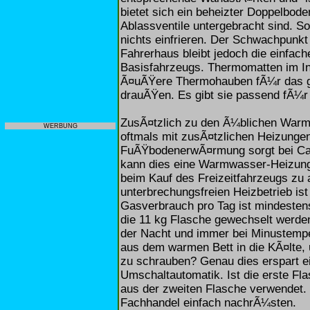
bietet sich ein beheizter Doppelbod
Ablassventile untergebracht sind. S
nichts einfrieren. Der Schwachpunk
Fahrerhaus bleibt jedoch die einfac
Basisfahrzeugs. Thermomatten im I
Ã¤uÃŸere Thermohauben fÃ¼r das ge
drauÃŸen. Es gibt sie passend fÃ¼r
ZusÃ¤tzlich zu den Ã¼blichen Warmlu
WERBUNG
oftmals mit zusÃ¤tzlichen Heizungen
FuÃŸbodenerwÃ¤rmung sorgt bei C
kann dies eine Warmwasser-Heizung.
beim Kauf des Freizeitfahrzeugs zu 
unterbrechungsfreien Heizbetrieb ist
Gasverbrauch pro Tag ist mindestens
die 11 kg Flasche gewechselt werd
der Nacht und immer bei Minustemp
aus dem warmen Bett in die KÃ¤lte,
zu schrauben? Genau dies erspart e
Umschaltautomatik. Ist die erste Fl
aus der zweiten Flasche verwendet.
Fachhandel einfach nachrÃ¼sten.