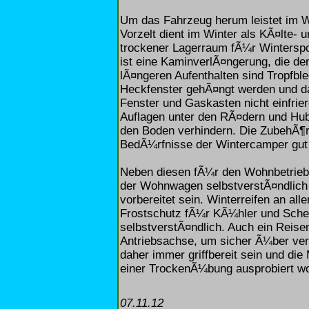
Um das Fahrzeug herum leistet im W
Vorzelt dient im Winter als KÃ¤lte
trockener Lagerraum fÃ¼r Winterspo
ist eine KaminverlÃ¤ngerung, die de
lÃ¤ngeren Aufenthalten sind Tropfb
Heckfenster gehÃ¤ngt werden und da
Fenster und Gaskasten nicht einfrier
Auflagen unter den RÃ¤dern und Hub
den Boden verhindern. Die ZubehÃ¶r
BedÃ¼rfnisse der Wintercamper gut 
Neben diesen fÃ¼r den Wohnbetrieb 
der Wohnwagen selbstverstÃ¤ndlich 
vorbereitet sein. Winterreifen an a
Frostschutz fÃ¼r KÃ¼hler und Sche
selbstverstÃ¤ndlich. Auch ein Reise
Antriebsachse, um sicher Ã¼ber vers
daher immer griffbereit sein und di
einer TrockenÃ¼bung ausprobiert wo
07.11.12