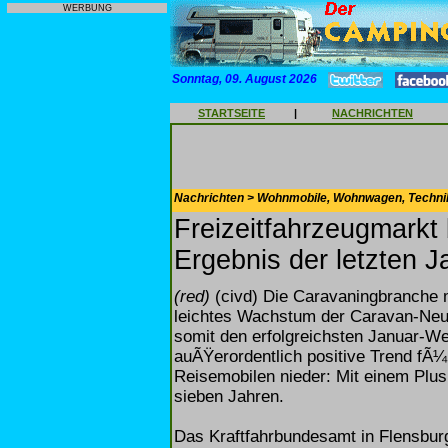
WERBUNG
Sonntag, 09. August 2026
STARTSEITE
|
NACHRICHTEN
Nachrichten > Wohnmobile, Wohnwagen, Techni
Freizeitfahrzeugmarkt
Ergebnis der letzten J
(red)
(civd) Die Caravaningbranche 
leichtes Wachstum der Caravan-Neuz
somit den erfolgreichsten Januar-Wer
auÃŸerordentlich positive Trend fÃ
Reisemobilen nieder: Mit einem Plus 
sieben Jahren.
Das Kraftfahrbundesamt in Flensburg