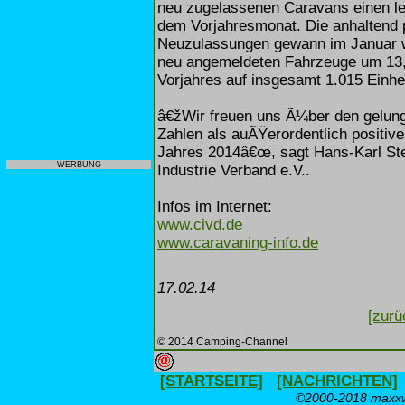
neu zugelassenen Caravans einen l
dem Vorjahresmonat. Die anhaltend p
Neuzulassungen gewann im Januar we
neu angemeldeten Fahrzeuge um 13,
Vorjahres auf insgesamt 1.015 Einhe
â€žWir freuen uns Ã¼ber den gelung
Zahlen als auÃŸerordentlich positi
Jahres 2014â€œ, sagt Hans-Karl St
WERBUNG
Industrie Verband e.V..
Infos im Internet:
www.civd.de
www.caravaning-info.de
17.02.14
[zurü
© 2014 Camping-Channel
[STARTSEITE]
[NACHRICHTEN]
©2000-2018 maxxwe