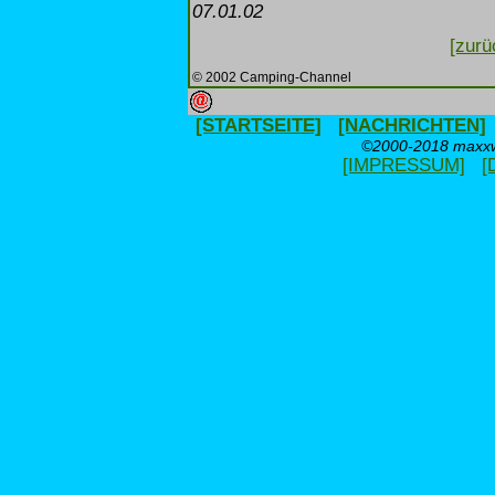
07.01.02
[zurü
© 2002 Camping-Channel
[STARTSEITE]
[NACHRICHTEN]
©2000-2018 maxxwe
[IMPRESSUM]
[