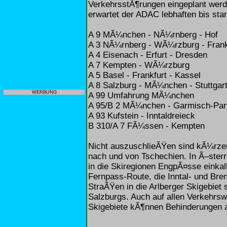
VerkehrsstÃ¶rungen eingeplant werd
erwartet der ADAC lebhaften bis sta
A 9 MÃ¼nchen - NÃ¼rnberg - Hof
A 3 NÃ¼rnberg - WÃ¼rzburg - Frank
A 4 Eisenach - Erfurt - Dresden
A 7 Kempten - WÃ¼rzburg
A 5 Basel - Frankfurt - Kassel
A 8 Salzburg - MÃ¼nchen - Stuttgart
WERBUNG
A 99 Umfahrung MÃ¼nchen
A 95/B 2 MÃ¼nchen - Garmisch-Par
A 93 Kufstein - Inntaldreieck
B 310/A 7 FÃ¼ssen - Kempten
Nicht auszuschlieÃŸen sind kÃ¼rz
nach und von Tschechien. In Ã–ster
in die Skiregionen EngpÃ¤sse einkalk
Fernpass-Route, die Inntal- und Bre
StraÃŸen in die Arlberger Skigebiet
Salzburgs. Auch auf allen Verkehrsw
Skigebiete kÃ¶nnen Behinderungen a