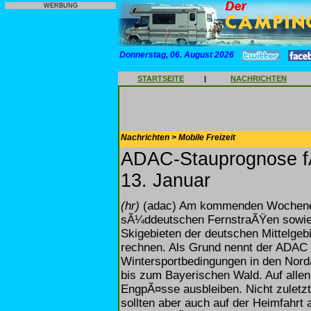
WERBUNG
Donnerstag, 06. August 2026
STARTSEITE
|
NACHRICHTEN
Nachrichten > Mobile Freizeit
ADAC-Stauprognose f
13. Januar
(hr)
(adac) Am kommenden Wochenen
sÃ¼ddeutschen FernstraÃŸen sowie
Skigebieten der deutschen Mittelgeb
rechnen. Als Grund nennt der ADAC i
Wintersportbedingungen in den Nord
bis zum Bayerischen Wald. Auf alle
EngpÃ¤sse ausbleiben. Nicht zuletzt
sollten aber auch auf der Heimfahrt