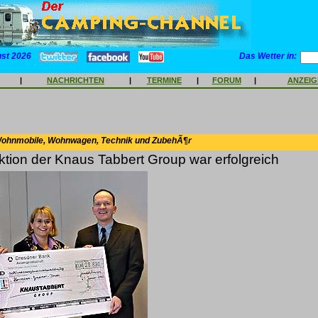
ust 2026
Das Wetter in:
|
NACHRICHTEN
|
TERMINE
|
FORUM
|
ANZEI
Wohnmobile, Wohnwagen, Technik und ZubehÃ¶r
ion der Knaus Tabbert Group war erfolgreich