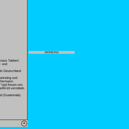
WERBUNG
Knaus Tabbert
- und
ds Deutschland
arketing und
m Hermann-
 "und freuen uns
efÃ¼hl vermitteln
el (Guatemala).