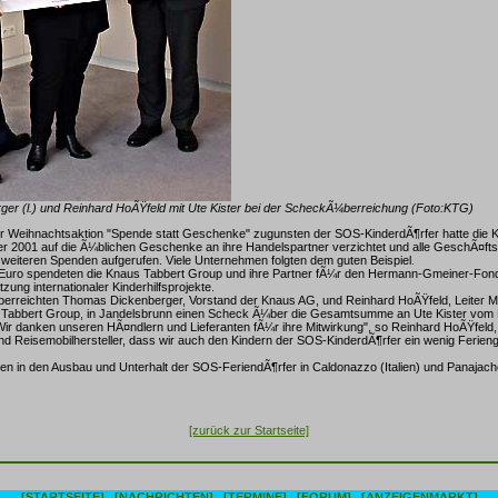
er (l.) und Reinhard HoÃŸfeld mit Ute Kister bei der ScheckÃ¼berreichung (Foto:KTG)
 Weihnachtsaktion "Spende statt Geschenke" zugunsten der SOS-KinderdÃ¶rfer hatte die 
 2001 auf die Ã¼blichen Geschenke an ihre Handelspartner verzichtet und alle GeschÃ¤fts
weiteren Spenden aufgerufen. Viele Unternehmen folgten dem guten Beispiel.
Euro spendeten die Knaus Tabbert Group und ihre Partner fÃ¼r den Hermann-Gmeiner-Fon
zung internationaler Kinderhilfsprojekte.
erreichten Thomas Dickenberger, Vorstand der Knaus AG, und Reinhard HoÃŸfeld, Leiter M
s Tabbert Group, in Jandelsbrunn einen Scheck Ã¼ber die Gesamtsumme an Ute Kister vo
ir danken unseren HÃ¤ndlern und Lieferanten fÃ¼r ihre Mitwirkung", so Reinhard HoÃŸfeld,
 Reisemobilhersteller, dass wir auch den Kindern der SOS-KinderdÃ¶rfer ein wenig Ferieng
en in den Ausbau und Unterhalt der SOS-FeriendÃ¶rfer in Caldonazzo (Italien) und Panajach
[zurück zur Startseite]
[STARTSEITE]
[NACHRICHTEN]
[TERMINE]
[FORUM]
[ANZEIGENMARKT]