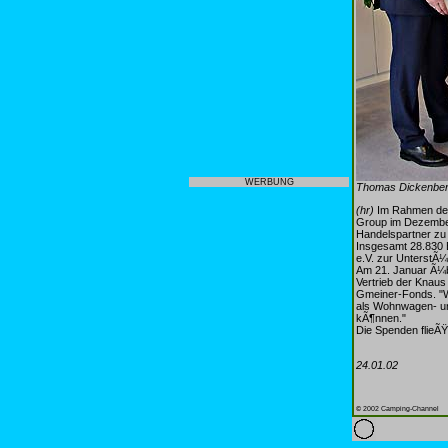
WERBUNG
Thomas Dickenberg
(hr)
Im Rahmen der
Group im Dezember
Handelspartner zu 
Insgesamt 28.830 
e.V. zur UnterstÃ¼t
Am 21. Januar Ã¼b
Vertrieb der Knau
Gmeiner-Fonds. "W
als Wohnwagen- und
kÃ¶nnen."
Die Spenden flieÃŸ
24.01.02
© 2002 Camping-Channel