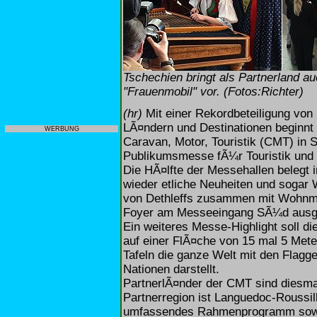
Tschechien bringt als Partnerland au
"Frauenmobil" vor. (Fotos:Richter)
(hr)
Mit einer Rekordbeteiligung von 
LÃ¤ndern und Destinationen beginnt 
WERBUNG
Caravan, Motor, Touristik (CMT) in S
Publikumsmesse fÃ¼r Touristik und F
Die HÃ¤lfte der Messehallen belegt 
wieder etliche Neuheiten und sogar 
von Dethleffs zusammen mit Wohnmob
Foyer am Messeeingang SÃ¼d ausges
Ein weiteres Messe-Highlight soll d
auf einer FlÃ¤che von 15 mal 5 Mete
Tafeln die ganze Welt mit den Flagg
Nationen darstellt.
PartnerlÃ¤nder der CMT sind diesma
Partnerregion ist Languedoc-Roussil
umfassendes Rahmenprogramm sowie