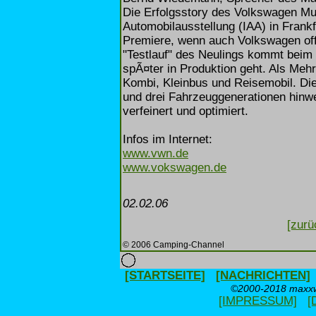
Die Erfolgsstory des Volkswagen Mul
Automobilausstellung (IAA) in Frank
Premiere, wenn auch Volkswagen offiz
"Testlauf" des Neulings kommt beim 
spÃ¤ter in Produktion geht. Als Meh
Kombi, Kleinbus und Reisemobil. Di
und drei Fahrzeuggenerationen hinwe
verfeinert und optimiert.
Infos im Internet:
www.vwn.de
www.vokswagen.de
02.02.06
[zurü
© 2006 Camping-Channel
[STARTSEITE]
[NACHRICHTEN]
©2000-2018 maxxwe
[IMPRESSUM]
[