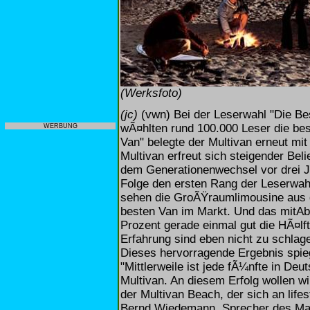
(Werksfoto)
(jc)
(vwn) Bei der Leserwahl "Die Be
wÃ¤hlten rund 100.000 Leser die bes
WERBUNG
Van" belegte der Multivan erneut mit
Multivan erfreut sich steigender Be
dem Generationenwechsel vor drei Ja
Folge den ersten Rang der Leserwahl
sehen die GroÃŸraumlimousine aus
besten Van im Markt. Und das mitAbs
Prozent gerade einmal gut die HÃ¤lf
Erfahrung sind eben nicht zu schla
Dieses hervorragende Ergebnis spieg
"Mittlerweile ist jede fÃ¼nfte in D
Multivan. An diesem Erfolg wollen w
der Multivan Beach, der sich an lifest
Bernd Wiedemann, Sprecher des Ma