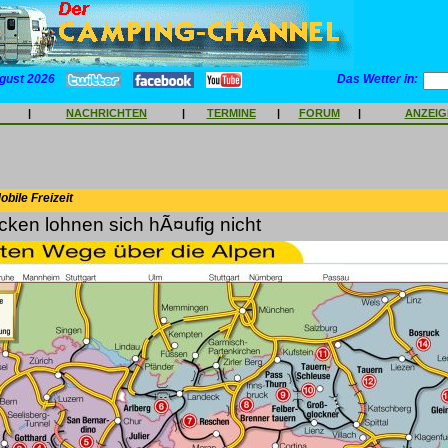
gust 2026
Das Wetter in:
|
NACHRICHTEN
|
TERMINE
|
FORUM
|
ANZEI
bile Freizeit
ken lohnen sich hÃ¤ufig nicht