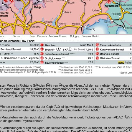
sten Wege in Richtung SÃ¼den fÃ¼hren Ã¼ber die Alpen. Auf den schnellsten Wegen durch
r jedoch hÃ¤ufig mit zusÃ¤tzlichen MautgebÃ¼hren rechnen. Bis zu 50 Euro kÃ¶nnen laut
s Ausweichen auf gebÃ¼hrenfreie Nebenstrecken lohnt sich nach Ansicht des Automobilclubs a
ritkosten, lÃ¤ngere Fahrzeiten und VerkehrsbeschrÃ¤nkungen machen die Reise umstÃ¤ndl
Ã¶nnen trotzdem sparen, da der Club fÃ¼r einige wichtige Verbindungen Mautkarten im Vorv
fahrer profitieren ebenfalls von vergÃ¼nstigten Mautkarten beim ADAC.
 Mautstellen werden auch durch die Video-Maut verringert. Tickets gibt es beim ADAC fÃ¼r 
d die gesamte Phyrnautobahn.
en Verbindungen durch die Alpen, die schweizerische Gotthard-Autobahn, ist noch immer gesp
st am 8. Juli wieder fÃ¼r den Verkehr freigegeben. Der ADAC empfiehlt Autofahrern, groÃŸrÃ