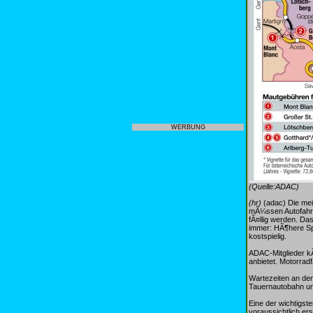
WERBUNG
(Quelle:ADAC)
(hr)
(adac) Die mei
mÃ¼ssen Autofahre
fÃ¤llig werden. Da
immer: HÃ¶here Sp
kostspielig.
ADAC-Mitglieder k
anbietet. Motorrad
Wartezeiten an den
Tauernautobahn un
Eine der wichtigst
voraussichtlich er