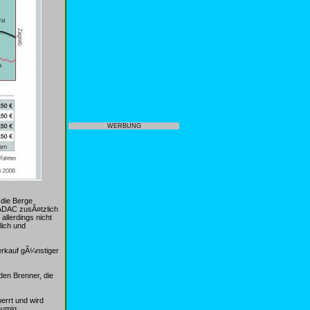
WERBUNG
 die Berge
 ADAC zusÃ¤tzlich
llerdings nicht
ich und
erkauf gÃ¼nstiger
den Brenner, die
errt und wird
¤umig