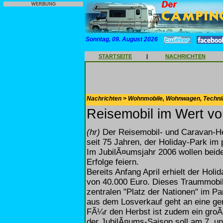
WERBUNG
Sonntag, 09. August 2026
STARTSEITE
|
NACHRICHTEN
Nachrichten > Wohnmobile, Wohnwagen, Techni
Reisemobil im Wert v
(hr)
Der Reisemobil- und Caravan-Her
seit 75 Jahren, der Holiday-Park im
Im JubilÃ¤umsjahr 2006 wollen bei
Erfolge feiern.
Bereits Anfang April erhielt der Hol
von 40.000 Euro. Dieses Traummobil
zentralen "Platz der Nationen" im P
aus dem Losverkauf geht an eine ge
FÃ¼r den Herbst ist zudem ein gro
der JubilÃ¤ums-Saison soll am 7. un