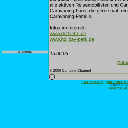
alle aktiven Reisemobilisten und Ca
Caravaning-Fans, die gerne mal rei
Caravaning-Familie.
Infos im Internet:
www.dethleffs.de
www.holiday-park.de
WERBUNG
15.06.06
[zurü
© 2006 Camping-Channel
[STARTSEITE]
[NACHRICHTE
©2000-2018 max
[IMPRESSUM]