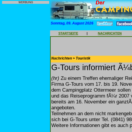
WERBUNG
Sonntag, 09. August 2026
STARTSEITE
|
NACHRICHTEN
Nachrichten > Touristik
G-Tours informiert Ã¼
(hr)
Zu einem Treffen ehemaliger Rei
Firma G-Tours vom 17. bis 19. Nove
dem Campingplatz Ottermeer sollen 
und das Reiseprogramm fÃ¼r 2007 v
bereits am 16. November ein ganztÃ
angeboten.
Teilnehmen an dem nicht markengebu
sich bei G-Tours unter Tel. (0841) 
Weitere Informationen gibt es auch pe