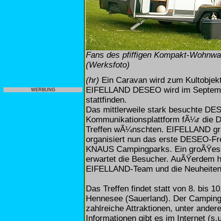
Fans des pfiffigen Kompakt-Wohnwa
(Werksfoto)
(hr)
Ein Caravan wird zum Kultobjekt
EIFELLAND DESEO wird im Septembe
WERBUNG
stattfinden.
Das mittlerweile stark besuchte DES
Kommunikationsplattform fÃ¼r die D
Treffen wÃ¼nschten. EIFELLAND griff
organisiert nun das erste DESEO-Fr
KNAUS Campingparks. Ein groÃŸes 
erwartet die Besucher. AuÃŸerdem h
EIFELLAND-Team und die Neuheiten 
Das Treffen findet statt von 8. bis
Hennesee (Sauerland). Der Campingp
zahlreiche Attraktionen, unter ander
Informationen gibt es im Internet (s