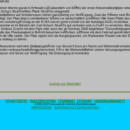
adt.de)
enen Woche wurde in Erftstadt (sÃ¼dwestlich von KÃ¶ln) der erste Reisemobilstellplatz neb
rl-Schurz-StraÃŸe/Max-Plank-StraÃŸe) eingeweiht.
tellplÃ¤tze auf Schotterrasen stehen ganzjÃ¤hrig zur VerfÃ¼gung. Zwei der PlÃ¤tze sind f
gt. Der Platz liegt in unmittelbarer NÃ¤he zur landschaftlich schÃ¶nen Ville-Seen-Platte de
m verkehrsgÃ¼nstig an der B 264 und ist somit schnell von der Autobahn A1/61 erreichbar.
ronomie ist im Bereich der Carl-Schurz-StraÃŸe gut vertreten und zu FuÃŸ zu erreichen. Be
s Schloss Gracht mit dem Park oder auch der ab Sommer 2006 begehbare "Gesundheitsgart
, die das Phantasialand in BrÃ¼hl besuchen mÃ¶chten, kÃ¶nnen mit dem Fahrrad gemÃ¼tlich 
h die Ville radeln. Der Platz eignet sich als Ausgangspunkt, um Radwander-Routen wie den E
 entlang zu fahren.
finanzieren wird eine StellplatzgebÃ¼hr von derzeit 6 Euro pro Nacht und Wohnmobil erhob
rden verbrauchsabhÃ¤ngig berechnet. FÃ¼r die Wohnmobilfahrer stehen Versorgungseinric
asser und Strom zur VerfÃ¼gung. Die Entsorgung ist kostenlos.
[zurück zur Startseite]
[STARTSEITE]
[NACHRICHTEN]
[TERMINE]
[FORUM]
[ANZEIGENMARKT]
©2000-2018 maxxweb.de Internet-Dienstleistungen
[IMPRESSUM]
[DATENSCHUTZERKLÄRUNG]