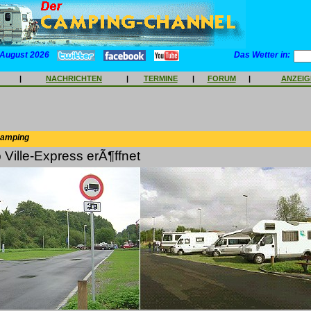
 August 2026
Das Wetter in:
|
NACHRICHTEN
|
TERMINE
|
FORUM
|
ANZEI
Camping
Ville-Express erÃ¶ffnet