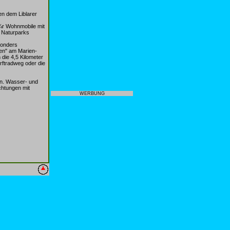
en dem Liblarer
Ã¼r Wohnmobile mit
s Naturparks
sonders
en" am Marien-
die 4,5 Kilometer
rftradweg oder die
en. Wasser- und
htungen mit
WERBUNG