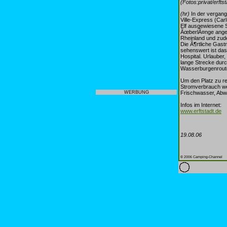
(Fotos:privat/erftst
(hr)
In der vergang
Ville-Express (Ca
Elf ausgewiesene S
ÃœberlÃ¤nge angele
Rheinland und zude
Die Ã¶rtliche Gast
sehenswert ist da
Hospital. Urlauber
lange Strecke durc
Wasserburgenroute
Um den Platz zu re
Stromverbrauch we
Frischwasser, Abw
WERBUNG
Infos im Internet:
www.erftstadt.de
19.08.06
© 2006 Camping-Channel