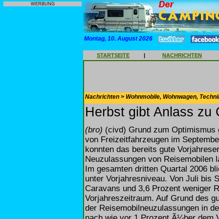
WERBUNG
Montag, 10. August 2026
STARTSEITE
|
NACHRICHTEN
Nachrichten > Wohnmobile, Wohnwagen, Techni
Herbst gibt Anlass zu
(bro)
(civd) Grund zum Optimismus g
von Freizeitfahrzeugen im Septemb
konnten das bereits gute Vorjahrese
Neuzulassungen von Reisemobilen l
Im gesamten dritten Quartal 2006 bl
unter Vorjahresniveau. Von Juli bis
Caravans und 3,6 Prozent weniger R
Vorjahreszeitraum. Auf Grund des gu
der Reisemobilneuzulassungen in de
nach wie vor 1 Prozent Ã¼ber dem 