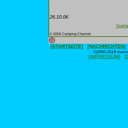
26.10.06
[zurü
© 2006 Camping-Channel
[STARTSEITE]
[NACHRICHTEN]
©2000-2018 maxxwe
[IMPRESSUM]
[