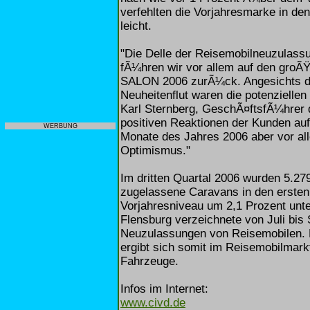
verfehlten die Vorjahresmarke in de
leicht.
"Die Delle der Reisemobilneuzulassu
fÃ¼hren wir vor allem auf den gro
SALON 2006 zurÃ¼ck. Angesichts de
Neuheitenflut waren die potenzielle
Karl Sternberg, GeschÃ¤ftsfÃ¼hrer 
positiven Reaktionen der Kunden auf
WERBUNG
Monate des Jahres 2006 aber vor 
Optimismus."
Im dritten Quartal 2006 wurden 5.2
zugelassene Caravans in den erste
Vorjahresniveau um 2,1 Prozent unte
Flensburg verzeichnete von Juli bis
Neuzulassungen von Reisemobilen. 
ergibt sich somit im Reisemobilmar
Fahrzeuge.
Infos im Internet:
www.civd.de