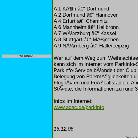
A 1 KÃ¶ln â€“ Dortmund
A 2 Dortmund â€“ Hannover
A 4 Erfurt â€“ Chemnitz
A 6 Mannheim â€“ Heilbronn
A 7 WÃ¼rzburg â€“ Kassel
A 8 Stuttgart â€“ MÃ¼nchen
A 9 NÃ¼rnberg â€“ Halle/Leipzig
WERBUNG
Wer auf dem Weg zum Weihnachtsei
kann sich im Internet vom Parkinfo-
Parkinfo-Service bÃ¼ndelt der Club 
Belegung von ParkmÃ¶glichkeiten un
FlughÃ¤fen und FuÃŸballstadien. An
StÃ¤dte, die Informationen zu rund 3
Infos im Internet:
www.adac.de/parkinfo
15.12.06