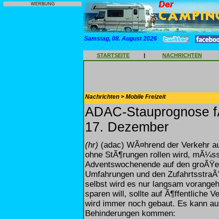
WERBUNG
Samstag, 08. August 2026
STARTSEITE
|
NACHRICHTEN
Nachrichten > Mobile Freizeit
ADAC-Stauprognose f
17. Dezember
(hr)
(adac) WÃ¤hrend der Verkehr au
ohne StÃ¶rungen rollen wird, mÃ¼ss
Adventswochenende auf den groÃŸen
Umfahrungen und den ZufahrtsstraÃ
selbst wird es nur langsam vorange
sparen will, sollte auf Ã¶ffentliche
wird immer noch gebaut. Es kann au
Behinderungen kommen: