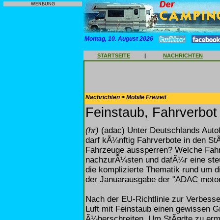
WERBUNG
Montag, 10. August 2026
STARTSEITE
|
NACHRICHTEN
Nachrichten > Mobile Freizeit
Feinstaub, Fahrverbot
(hr)
(adac) Unter Deutschlands Auto
darf kÃ¼nftig Fahrverbote in den S
Fahrzeuge aussperren? Welche Fahrz
nachzurÃ¼sten und dafÃ¼r eine steu
die komplizierte Thematik rund um d
der Januarausgabe der "ADAC motor
Nach der EU-Richtlinie zur Verbesser
Luft mit Feinstaub einen gewissen 
Ã¼berschreiten. Um StÃ¤dte zu erm