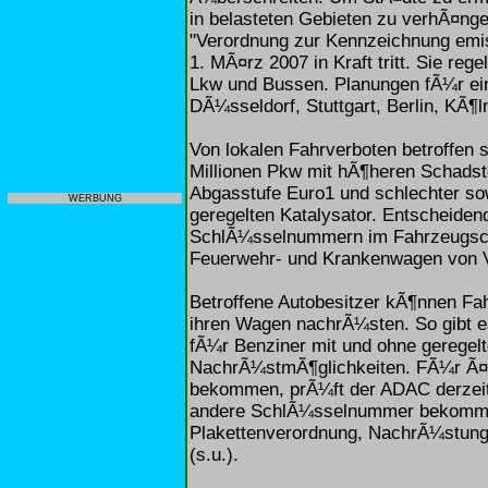
in belasteten Gebieten zu verhÃ¤ng
"Verordnung zur Kennzeichnung emis
1. MÃ¤rz 2007 in Kraft tritt. Sie re
Lkw und Bussen. Planungen fÃ¼r ei
DÃ¼sseldorf, Stuttgart, Berlin, KÃ¶
Von lokalen Fahrverboten betroffen 
Millionen Pkw mit hÃ¶heren Schadsto
Abgasstufe Euro1 und schlechter sow
WERBUNG
geregelten Katalysator. Entscheidend
SchlÃ¼sselnummern im Fahrzeugschei
Feuerwehr- und Krankenwagen von
Betroffene Autobesitzer kÃ¶nnen Fa
ihren Wagen nachrÃ¼sten. So gibt e
fÃ¼r Benziner mit und ohne geregel
NachrÃ¼stmÃ¶glichkeiten. FÃ¼r Ã¤lt
bekommen, prÃ¼ft der ADAC derzeit 
andere SchlÃ¼sselnummer bekomme
Plakettenverordnung, NachrÃ¼stung u
(s.u.).