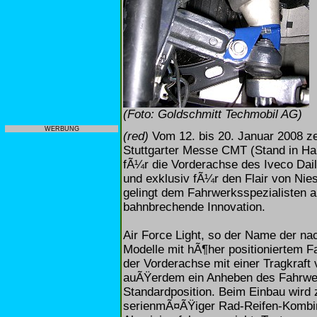
(Foto: Goldschmitt Techmobil AG)
WERBUNG
(red)
Vom 12. bis 20. Januar 2008 ze
Stuttgarter Messe CMT (Stand in Hall
fÃ¼r die Vorderachse des Iveco Dail
und exklusiv fÃ¼r den Flair von Nies
gelingt dem Fahrwerksspezialisten 
bahnbrechende Innovation.
Air Force Light, so der Name der na
Modelle mit hÃ¶her positioniertem F
der Vorderachse mit einer Tragkraft
auÃŸerdem ein Anheben des Fahrw
Standardposition. Beim Einbau wird
serienmÃ¤ÃŸiger Rad-Reifen-Kombin