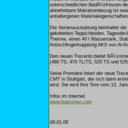
unterschiedlichen BedÃ¼rfnissen de
abnehmbare Matratzenbezug ist wasc
antiallergenen Materialeigenschaften
Die Serienausstattung beinhaltet d
gekettelten Teppichboden, Tagesdec
Therme, einen 40 l Wassertank, Sta
Antischlingerkupplung AKS von Al-K
Den neuen Trecento bietet BÃ¼rstne
(460 TS, 470 TL/TS, 525 TS und 525 
Seine Premiere feiert der neue Trec
CMT in Stuttgart, die sich dann er
wird. Sie wird Ihre Tore vom 12. Ja
Infos im Internet:
www.buerstner.com
09.01.08