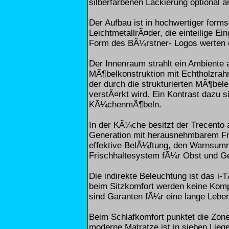
silberfarbenen Lackierung optional a
Der Aufbau ist in hochwertiger form
LeichtmetallrÃ¤der, die einteilige E
Form des BÃ¼rstner- Logos werten d
Der Innenraum strahlt ein Ambiente 
MÃ¶belkonstruktion mit Echtholzrah
der durch die strukturierten MÃ¶bel
verstÃ¤rkt wird. Ein Kontrast dazu s
KÃ¼chenmÃ¶beln.
In der KÃ¼che besitzt der Trecento
Generation mit herausnehmbarem Fro
effektive BelÃ¼ftung, den Warnsumm
Frischhaltesystem fÃ¼r Obst und 
Die indirekte Beleuchtung ist das i
beim Sitzkomfort werden keine Kom
sind Garanten fÃ¼r eine lange Lebe
Beim Schlafkomfort punktet die Zon
moderne Matratze ist in sieben Liegez