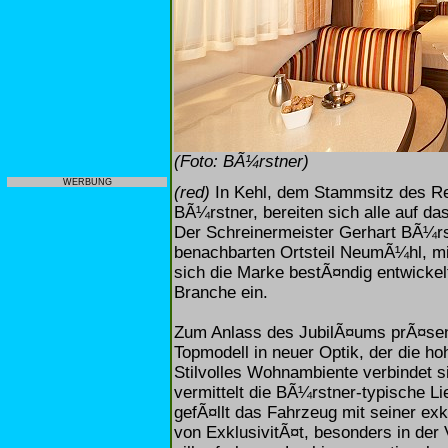
(Foto: BÃ¼rstner)
WERBUNG
(red)
In Kehl, dem Stammsitz des R
BÃ¼rstner, bereiten sich alle auf d
Der Schreinermeister Gerhart BÃ¼rs
benachbarten Ortsteil NeumÃ¼hl, mi
sich die Marke bestÃ¤ndig entwickel
Branche ein.
Zum Anlass des JubilÃ¤ums prÃ¤sen
Topmodell in neuer Optik, der die h
Stilvolles Wohnambiente verbindet
vermittelt die BÃ¼rstner-typische Li
gefÃ¤llt das Fahrzeug mit seiner ex
von ExklusivitÃ¤t, besonders in der