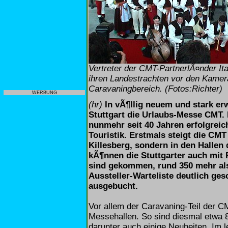
Vertreter der CMT-PartnerlÃ¤nder Ital
ihren Landestrachten vor den Kamer
Caravaningbereich. (Fotos:Richter)
WERBUNG
(hr)
In vÃ¶llig neuem und stark e
Stuttgart die Urlaubs-Messe CMT.
nunmehr seit 40 Jahren erfolgrei
Touristik. Erstmals steigt die CM
Killesberg, sondern in den Hallen
kÃ¶nnen die Stuttgarter auch mit 
sind gekommen, rund 350 mehr al
Aussteller-Warteliste deutlich ges
ausgebucht.
Vor allem der Caravaning-Teil der 
Messehallen. So sind diesmal etwa 
darunter auch einige Neuheiten. Im 