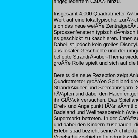
angegliedertem CafÃ© hinzu.
Insgesamt 4.000 Quadratmeter Ã¼be
Wert auf eine lokaltypische, zurÃ¼c
sich das neue weiÃŸe ZentralgebÃ¤
Sprossenfenstern typisch dÃ¤nisch 
es geschickt zu kaschieren. Innen s
Dabei ist jedoch kein grelles Disney
aus lokaler Geschichte und der umg
beliebte StrandrÃ¤uber-Thema wiede
groÃŸe Rolle spielt und sich auf die
Bereits die neue Rezeption zeigt An
Quadratmeter groÃŸen Spielland dreh
StrandrÃ¤uber und Seemannsgarn. So
hÃ¼pfen und dabei den Haien entgeh
ihr GlÃ¼ck versuchen. Das Spielland
Dreh- und Angelpunkt fÃ¼r sÃ¤mtlich
Badeland und Wellnessbereich (wie d
Supermarkt betreten. In der CafÃ©z
und dabei den Kindern zuschauen, di
Erlebnisbad bezieht seine Architektu
Vogelschutzgebiet mit eindrucksvoll