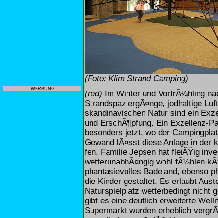
(Foto: Klim Strand Camping)
WERBUNG
(red)
Im Winter und VorfrÃ¼hling na
StrandspaziergÃ¤nge, jodhaltige Lu
skandinavischen Natur sind ein Exz
und ErschÃ¶pfung. Ein Exzellenz-Pa
besonders jetzt, wo der Campingplat
Gewand lÃ¤sst diese Anlage in der 
fen. Familie Jepsen hat fleiÃŸig inv
wetterunabhÃ¤ngig wohl fÃ¼hlen kÃ
phantasievolles Badeland, ebenso ph
die Kinder gestaltet. Es erlaubt Aus
Naturspielplatz wetterbedingt nicht
gibt es eine deutlich erweiterte Wel
Supermarkt wurden erheblich vergrÃ