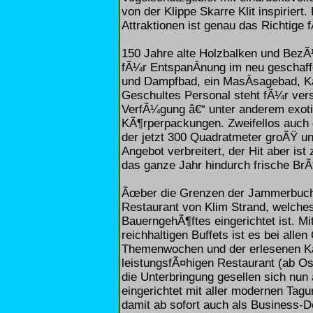
von der Klippe Skarre Klit inspiriert
Attraktionen ist genau das Richtige
150 Jahre alte Holzbalken und BezÃ¼
fÃ¼r EntspanÂ­nung im neu geschaff
und Dampfbad, ein MasÂ­sagebad, K
Geschultes Personal steht fÃ¼r ve
VerfÃ¼gung â€“ unter anderem exoti
KÃ¶rperpackungen. Zweifellos auch 
der jetzt 300 Quadratmeter groÃŸ un
Angebot verbreitert, der Hit aber is
das ganze Jahr hindurch frische BrÃ
Ãœber die Grenzen der Jammerbucht
Restaurant von Klim Strand, welches
BauerngehÃ¶ftes eingerichtet ist. M
reichhaltigen Buffets ist es bei all
Themenwochen und der erlesenen Ka
leistungsfÃ¤higen Restaurant (ab O
die Unterbringung gesellen sich nu
eingerichtet mit aller modernen Tag
damit ab sofort auch als Business-De