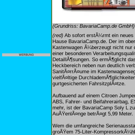
(Grundriss: BavariaCamp.de GmbH)
(red)
Ab sofort erstÃ¼rmt ein neues 
Hause BavariaCamp.de. Der im oberb
Kastenwagen Ã¼berzeugt nicht nur d
einer besonderen Verarbeitungsqual
WERBUNG
DetaillÃ¶sungen. So ermÃ¶glicht das
Heckbereich neben nun deutlich ver
SanitÃ¤rrÃ¤ume im Kastenwagenseg
vielfÃ¤ltige DurchlademÃ¶glichkeite
gurtgesicherten FahrsitzplÃ¤tze.
Aufbauend auf einem Citroen Jumper
ABS, Fahrer- und Beifahrerairbag, E
mehr, ist der BavariaCamp Soly L zu
AuÃŸenlÃ¤nge betrÃ¤gt 5,99 Meter.
Wem die umfangreiche Serienausstat
groÃŸem 75-Liter-KompressorkÃ¼hls