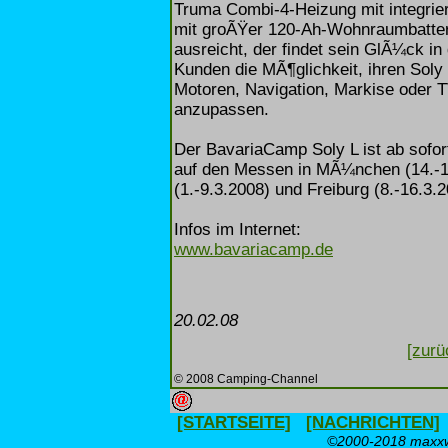
Truma Combi-4-Heizung mit integrier
mit groÃŸer 120-Ah-Wohnraumbatterie
ausreicht, der findet sein GlÃ¼ck i
Kunden die MÃ¶glichkeit, ihren Soly
Motoren, Navigation, Markise oder T
anzupassen.
Der BavariaCamp Soly L ist ab sofort
auf den Messen in MÃ¼nchen (14.-18
(1.-9.3.2008) und Freiburg (8.-16.3.
Infos im Internet:
www.bavariacamp.de
20.02.08
[zurü
© 2008 Camping-Channel
[STARTSEITE]
[NACHRICHTEN]
©2000-2018 maxxwe