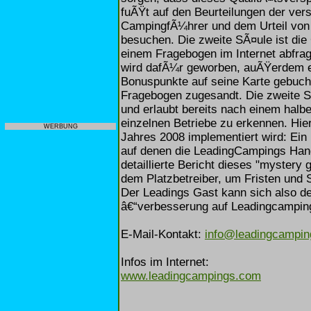
fuÃŸt auf den Beurteilungen der ver
CampingfÃ¼hrer und dem Urteil von d
besuchen. Die zweite SÃ¤ule ist die 
einem Fragebogen im Internet abfra
wird dafÃ¼r geworben, auÃŸerdem er
Bonuspunkte auf seine Karte gebuch
Fragebogen zugesandt. Die zweite 
und erlaubt bereits nach einem hal
einzelnen Betriebe zu erkennen. Hier 
WERBUNG
Jahres 2008 implementiert wird: Ein 
auf denen die LeadingCampings Hand
detaillierte Bericht dieses "mystery
dem Platzbetreiber, um Fristen und
Der Leadings Gast kann sich also de
â€“verbesserung auf Leadingcamping
E-Mail-Kontakt:
info@leadingcampi
Infos im Internet:
www.leadingcampings.com