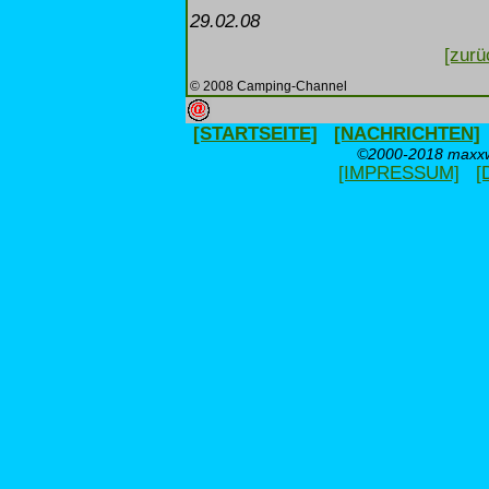
29.02.08
[zurü
© 2008 Camping-Channel
[STARTSEITE]
[NACHRICHTEN]
©2000-2018 maxxwe
[IMPRESSUM]
[