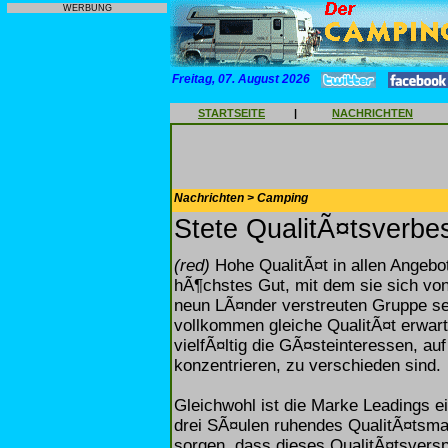
WERBUNG
Freitag, 07. August 2026
STARTSEITE
|
NACHRICHTEN
Nachrichten > Camping
Stete QualitÃ¤tsverbe
(red)
Hohe QualitÃ¤t in allen Angebot
hÃ¶chstes Gut, mit dem sie sich vo
neun LÃ¤nder verstreuten Gruppe s
vollkommen gleiche QualitÃ¤t erwart
vielfÃ¤ltig die GÃ¤steinteressen, au
konzentrieren, zu verschieden sind.
Gleichwohl ist die Marke Leadings e
drei SÃ¤ulen ruhendes QualitÃ¤tsm
sorgen, dass dieses QualitÃ¤tsversp