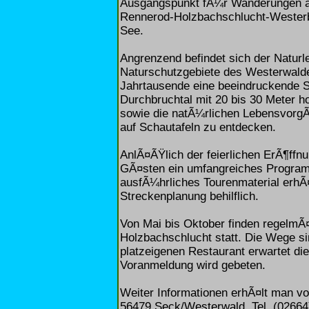
Ausgangspunkt fÃ¼r Wanderungen auf
Rennerod-Holzbachschlucht-Westerbu
See.
Angrenzend befindet sich der Naturl
Naturschutzgebiete des Westerwalde
Jahrtausende eine beeindruckende Sc
Durchbruchtal mit 20 bis 30 Meter h
sowie die natÃ¼rlichen LebensvorgÃ¤
auf Schautafeln zu entdecken.
AnlÃ¤ÃŸlich der feierlichen ErÃ¶ffn
GÃ¤sten ein umfangreiches Programm
ausfÃ¼hrliches Tourenmaterial erhÃ¤
Streckenplanung behilflich.
Von Mai bis Oktober finden regelmÃ
Holzbachschlucht statt. Die Wege si
platzeigenen Restaurant erwartet di
Voranmeldung wird gebeten.
Weiter Informationen erhÃ¤lt man v
56479 Seck/Westerwald, Tel. (02664