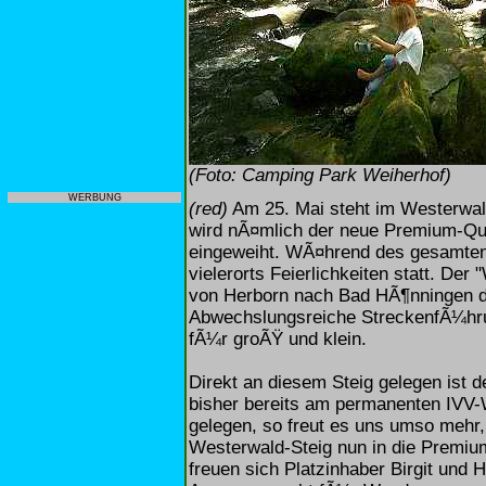
(Foto: Camping Park Weiherhof)
WERBUNG
(red)
Am 25. Mai steht im Westerwa
wird nÃ¤mlich der neue Premium-Qua
eingeweiht. WÃ¤hrend des gesamten
vielerorts Feierlichkeiten statt. De
von Herborn nach Bad HÃ¶nningen d
Abwechslungsreiche StreckenfÃ¼hr
fÃ¼r groÃŸ und klein.
Direkt an diesem Steig gelegen ist 
bisher bereits am permanenten IVV
gelegen, so freut es uns umso mehr,
Westerwald-Steig nun in die Premiu
freuen sich Platzinhaber Birgit und H