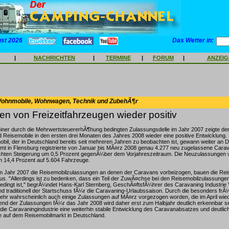
ust 2026
Das Wetter in:
|
NACHRICHTEN
|
TERMINE
|
FORUM
|
ANZEI
Wohnmobile, Wohnwagen, Technik und ZubehÃ¶r
n von Freizeitfahrzeugen wieder positiv
iner durch die MehrwertsteuererhÃ¶hung bedingten Zulassungsdelle im Jahr 2007 zeigte de
Reisemobile in den ersten drei Monaten des Jahres 2008 wieder eine positive Entwicklung.
il, der in Deutschland bereits seit mehreren Jahren zu beobachten ist, gewann weiter an 
mt in Flensburg registrierte von Januar bis MÃ¤rz 2008 genau 4.277 neu zugelassene Cara
leichten Steigerung um 0,5 Prozent gegenÃ¼ber dem Vorjahreszeitraum. Die Neuzulassungen
m 14,4 Prozent auf 5.604 Fahrzeuge.
m Jahr 2007 die Reisemobilzulassungen an denen der Caravans vorbeizogen, bauen die Reis
us. "Allerdings ist zu bedenken, dass ein Teil der ZuwÃ¤chse bei den Reisemobilzulassungen
edingt ist," begrÃ¼ndet Hans-Karl Sternberg, GeschÃ¤ftsfÃ¼hrer des Caravaning Industrie
ind traditionell der Startschuss fÃ¼r die Caravaning-Urlaubssaison. Durch die besonders frÃ
ehr wahrscheinlich auch einige Zulassungen auf MÃ¤rz vorgezogen worden, die im April wie
end der Zulassungen fÃ¼r das Jahr 2008 wird daher erst zum Halbjahr deutlich erkennbar s
die Caravaningindustrie eine weiterhin stabile Entwicklung des Caravanabsatzes und deutlic
auf dem Reisemobilmarkt in Deutschland.