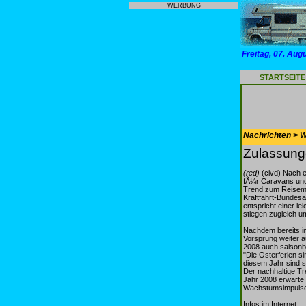
WERBUNG
Freitag, 07. Aug
STARTSEITE
Nachrichten > 
Zulassunge
(red)
(civd) Nach e
fÃ¼r Caravans und 
Trend zum Reisemob
Kraftfahrt-Bundesa
entspricht einer 
stiegen zugleich u
Nachdem bereits i
Vorsprung weiter a
2008 auch saisonb
"Die Osterferien s
diesem Jahr sind s
Der nachhaltige Tr
Jahr 2008 erwarte 
Wachstumsimpulse 
Infos im Internet: