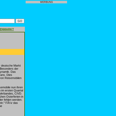
WERBUNG
GENMARKT
r deutsche Markt
 Besonders der
Dynamik. Das
vans. Dies
 von Reisemobilen
emobile nun ihren
 im ersten Quartal
 Verbandes, CIVD.
¼hen Osterferien in
der fehlen werden.
ein." FÃ¼r das
he