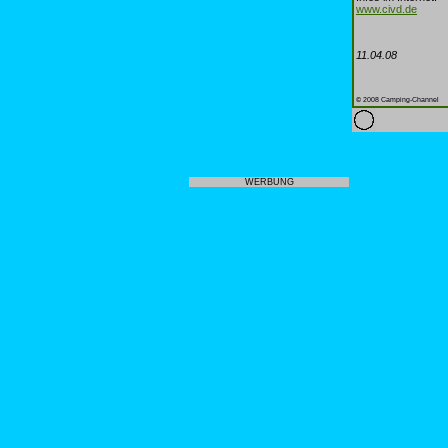
www.civd.de
11.04.08
© 2008 Camping-Channel
WERBUNG