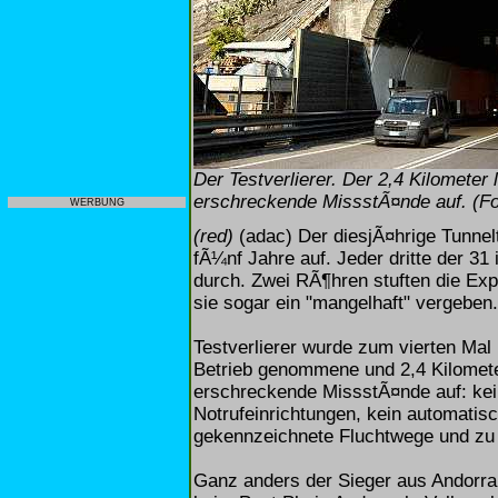
Der Testverlierer. Der 2,4 Kilomete
erschreckende MissstÃ¤nde auf. (F
WERBUNG
(red)
(adac) Der diesjÃ¤hrige Tunnelt
fÃ¼nf Jahre auf. Jeder dritte der 3
durch. Zwei RÃ¶hren stuften die Exp
sie sogar ein "mangelhaft" vergeben.
Testverlierer wurde zum vierten Mal i
Betrieb genommene und 2,4 Kilomet
erschreckende MissstÃ¤nde auf: kein
Notrufeinrichtungen, kein automati
gekennzeichnete Fluchtwege und zu
Ganz anders der Sieger aus Andorra: