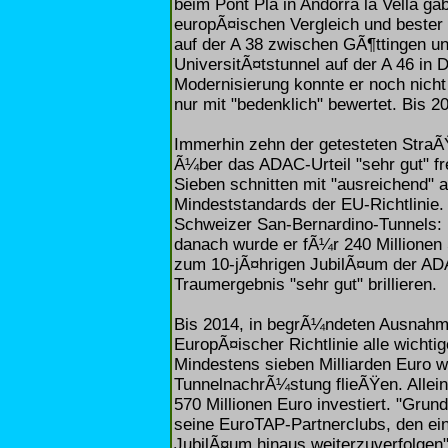
beim Pont Pla in Andorra la Vella gab
europÃ¤ischen Vergleich und bester 
auf der A 38 zwischen GÃ¶ttingen und
UniversitÃ¤tstunnel auf der A 46 in
Modernisierung konnte er noch nich
nur mit "bedenklich" bewertet. Bis 20
Immerhin zehn der getesteten StraÃŸ
Ã¼ber das ADAC-Urteil "sehr gut" f
Sieben schnitten mit "ausreichend"
Mindeststandards der EU-Richtlinie.
Schweizer San-Bernardino-Tunnels: 1
danach wurde er fÃ¼r 240 Millionen
zum 10-jÃ¤hrigen JubilÃ¤um der ADA
Traumergebnis "sehr gut" brillieren.
Bis 2014, in begrÃ¼ndeten Ausnahm
EuropÃ¤ischer Richtlinie alle wicht
Mindestens sieben Milliarden Euro w
TunnelnachrÃ¼stung flieÃŸen. Allei
570 Millionen Euro investiert. "Gru
seine EuroTAP-Partnerclubs, den e
JubilÃ¤um hinaus weiterzuverfolgen