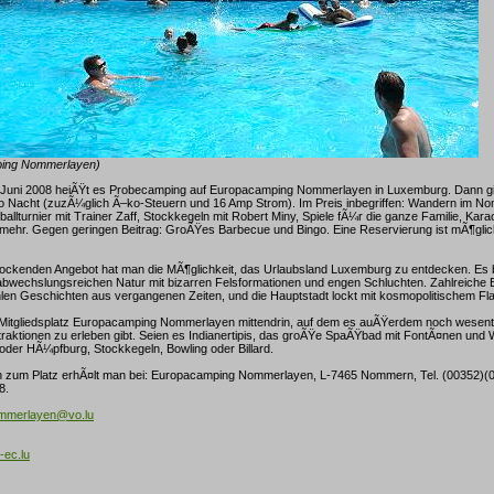
ping Nommerlayen)
 Juni 2008 heiÃŸt es Probecamping auf Europacamping Nommerlayen in Luxemburg. Dann gibt
ro Nacht (zuzÃ¼glich Ã–ko-Steuern und 16 Amp Strom). Im Preis inbegriffen: Wandern im N
allturnier mit Trainer Zaff, Stockkegeln mit Robert Miny, Spiele fÃ¼r die ganze Familie, Kar
 mehr. Gegen geringen Beitrag: GroÃŸes Barbecue und Bingo. Eine Reservierung ist mÃ¶glich
ockenden Angebot hat man die MÃ¶glichkeit, das Urlaubsland Luxemburg zu entdecken. Es be
abwechslungsreichen Natur mit bizarren Felsformationen und engen Schluchten. Zahlreiche
en Geschichten aus vergangenen Zeiten, und die Hauptstadt lockt mit kosmopolitischem Flai
Mitgliedsplatz Europacamping Nommerlayen mittendrin, auf dem es auÃŸerdem noch wesentl
raktionen zu erleben gibt. Seien es Indianertipis, das groÃŸe SpaÃŸbad mit FontÃ¤nen und
oder HÃ¼pfburg, Stockkegeln, Bowling oder Billard.
n zum Platz erhÃ¤lt man bei: Europacamping Nommerlayen, L-7465 Nommern, Tel. (00352)(0
8.
mmerlayen@vo.lu
ec.lu