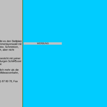
 es den Stellplatz
WERBUNG
ommerlayenwald mit
aoke, Schminken,
, aber nicht
sticht mit seiner
 Burgen SchlÃ¶sser
r.
ich mehr als die
 Wildwasserbahn,
) 87 80 78, Fax