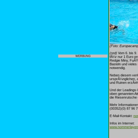
(Foto: Europacam
(red)
Vom 6. bis 9.
WERBUNG
fÃ¼r nur 1 Euro p
Redgie Miny, FuÃŸb
Basteln und vieles
notwendig.
Neben diesem verl
ursprÃ¼nglichen, 
und Ruinen erzÃ¤hl
Und der Leadings-
oben genannten Att
die Riesenrutsche 
Mehr Informatione
(00352)(0) 87 96 7
E-Mail-Kontakt:
no
Infos im Internet:
www.nommerlayen-