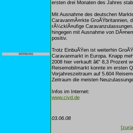
ersten drei Monaten des Jahres stabi
Mit Ausnahme des deutschen Marktes 
CaravanmÃ¤rkte GroÃŸbritannien, d
rÃ¼cklÃ¤ufige Caravanzulassungen.
hingegen mit Ausnahme von DÃ¤nemar
positiv.
Trotz EinbuÃŸen ist weiterhin GroÃ
WERBUNG
Caravanmarkt in Europa. Knapp mehr
2008 hier verkauft â€“ 8,3 Prozent 
Reisemobilmarkt konnte im ersten Q
Vorjahreszeitraum auf 5.604 Reisemo
Zeitraum die meisten Neuzulassunge
Infos im Internet:
www.civd.de
03.06.08
[zurü