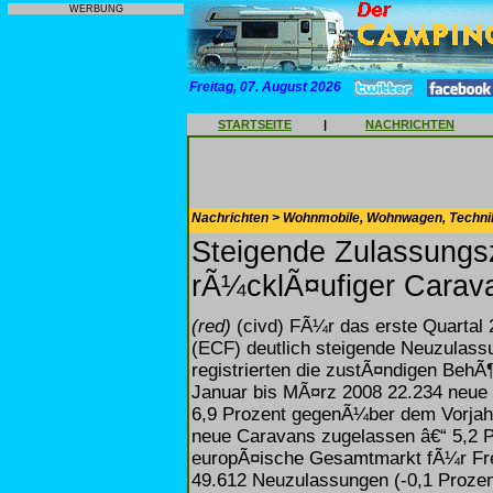
WERBUNG
Freitag, 07. August 2026
STARTSEITE
|
NACHRICHTEN
Nachrichten > Wohnmobile, Wohnwagen, Techni
Steigende Zulassungsz
rÃ¼cklÃ¤ufiger Carav
(red)
(civd) FÃ¼r das erste Quartal
(ECF) deutlich steigende Neuzulass
registrierten die zustÃ¤ndigen Beh
Januar bis MÃ¤rz 2008 22.234 neue 
6,9 Prozent gegenÃ¼ber dem Vorjahr
neue Caravans zugelassen â€“ 5,2 P
europÃ¤ische Gesamtmarkt fÃ¼r Frei
49.612 Neuzulassungen (-0,1 Prozen