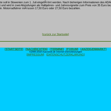
tte soll in Slowenien zum 1. Juli eingefÃ¼hrt werden. Nach bisherigen Informationen des ADAC
t und wird in zwei Abstufungen als Halbjahres- und Jahresvignette zum Preis von 35 Euro b
ein. Motorradfahrer mÃ¼ssen 17,50 Euro oder 27,50 Euro bezahlen.
[zurück zur Startseite]
[STARTSEITE]
[NACHRICHTEN]
[TERMINE]
[FORUM]
[ANZEIGENMARKT]
©2000-2018 maxxweb.de Internet-Dienstleistungen
[IMPRESSUM]
[DATENSCHUTZERKLÄRUNG]