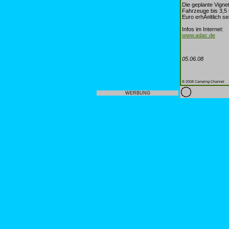
Die geplante Vigne
Fahrzeuge bis 3,5 
Euro erhÃ¤ltlich s
Infos im Internet:
www.adac.de
05.06.08
© 2008 Camping-Channel
WERBUNG