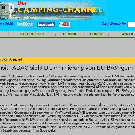
ust 2026
Das Wetter in:
|
NACHRICHTEN
|
TERMINE
|
FORUM
|
ANZEI
bile Freizeit
nsit - ADAC sieht Diskriminierung von EU-BÃ¼rgern
ien hÃ¤lt immer noch an der EinfÃ¼hrung der neuen Vignette zum 1. Juli fest. Mit der geplant
hresvignette sieht der ADAC als VerbraucherschÃ¼tzer die Autofahrer vor allem im Transitve
hrbelastung ausgesetzt. AuÃŸerdem kÃ¶nnte nach Ansicht des ADAC das derzeit geplant
tikel 12 des EG-Vertrags bedenklich sein. "Mit der unverhÃ¤ltnismÃ¤ÃŸigen Belastung von Au
schen LÃ¤ndern gegenÃ¼ber den Slowenen, dÃ¼rfte eine Diskriminierung von EU-BÃ¼rgern 
nt fÃ¼r Tourismus Max Stich. "Das kÃ¶nnen und wollen wir als anerkannter Verbrauchersc
enen Staffelung entgegenzuwirken und eine LÃ¶sung, wie etwa in Ã–sterreich, mit einer 10
der ADAC an den EuropÃ¤ischen Kommissar fÃ¼r Energie und Verkehr in BrÃ¼ssel gewandt. Do
enischen Regierung auf seine RechtmÃ¤ÃŸigkeit geprÃ¼ft werden. Eine vorausgegangene 
ischen Transportminister, die Staffelung nochmals zu Ã¼berdenken, blieb ungehÃ¶rt. "Wir
he Regierung die EinfÃ¼hrung einer Kurzzeitvignette nicht in Betracht zieht. Slowenien ist g
nde ein wichtiges Transit- und Urlaubsland. Eine angemessene Staffelung der Vignette ist d
in wÃ¼rde das neue Mautsystem eine Teuerung von bis zu 350 Prozent im Vergleich zur alt
 Bezahlung bedeuten," so Stich weiter.