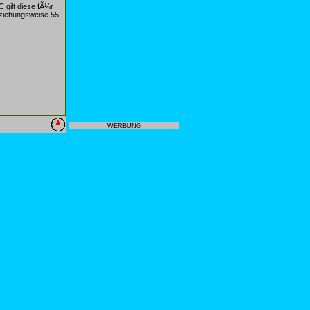
 gilt diese fÃ¼r
eziehungsweise 55
WERBUNG