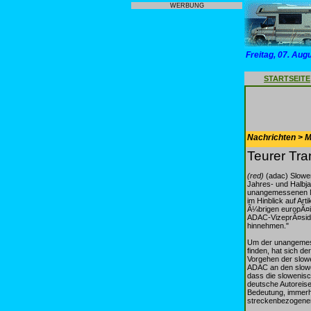
WERBUNG
Freitag, 07. Aug
STARTSEITE
Nachrichten > Mo
Teurer Tra
(red)
(adac) Slowen
Jahres- und Halbja
unangemessenen Me
im Hinblick auf Ar
Ã¼brigen europÃ¤i
ADAC-VizeprÃ¤side
hinnehmen."
Um der unangemess
finden, hat sich 
Vorgehen der slow
ADAC an den slowen
dass die slowenisc
deutsche Autoreise
Bedeutung, immerh
streckenbezogenen