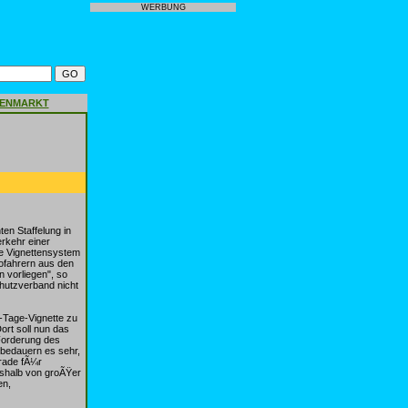
WERBUNG
GENMARKT
en Staffelung in
rkehr einer
e Vignettensystem
tofahrern aus den
vorliegen", so
hutzverband nicht
-Tage-Vignette zu
rt soll nun das
Forderung des
 bedauern es sehr,
erade fÃ¼r
eshalb von groÃŸer
en,