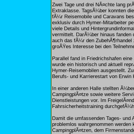
Zwei Tage und drei NÃ¤chte lang pr
Extraklasse. TagsÃ¼ber konnten die
fÃ¼r Reisemobile und Caravans bes
exklusiv durch Hymer-Mitarbeiter p
viele Details und Hintergrundinforma
vermittelt. DarÃ¼ber hinaus fanden
auch das fÃ¼r den ZubehÃ¶rhandel
groÃŸes Interesse bei den Teilnehm
Parallel fand in Friedrichshafen eine 
wurde ein historisch und aktuell re
Hymer-Reisemobilen ausgestellt. Zu
Berufs- und Karrierestart von Erwin
In einer anderen Halle stellten Ã¼b
CampingplÃ¤tze sowie weitere Servic
Dienstleistungen vor. Im FreigelÃ¤nd
Fahrsicherheitstraining durchgefÃ¼h
Damit die umfassenden Tages- und 
problemlos wahrgenommen werden k
CampingplÃ¤tzen, dem Firmenstand