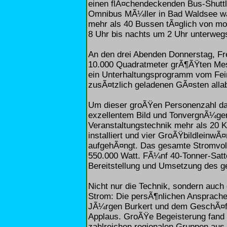
einen flÃ¤chendeckenden Bus-Shuttle
Omnibus MÃ¼ller in Bad Waldsee wa
mehr als 40 Bussen tÃ¤glich von m
8 Uhr bis nachts um 2 Uhr unterweg
An den drei Abenden Donnerstag, Fr
10.000 Quadratmeter grÃ¶ÃŸten Mes
ein Unterhaltungsprogramm vom Fein
zusÃ¤tzlich geladenen GÃ¤sten allab
Um dieser groÃŸen Personenzahl d
exzellentem Bild und TonvergnÃ¼ge
Veranstaltungstechnik mehr als 20 K
installiert und vier GroÃŸbildleinw
aufgehÃ¤ngt. Das gesamte Stromvolu
550.000 Watt. FÃ¼nf 40-Tonner-Satt
Bereitstellung und Umsetzung des g
Nicht nur die Technik, sondern au
Strom: Die persÃ¶nlichen Ansprach
JÃ¼rgen Burkert und dem GeschÃ¤ft
Applaus. GroÃŸe Begeisterung fand
zahlreichen regionalen Gruppen au