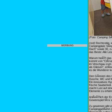
(Foto: Camping S
(red)
Rechtzeitig, 
WERBUNG
Campingplatz SÃ¤ge
Dach" sowie 30, zu
das Beste: Alle L
Warum heiÃŸt das 
kommt von "ClÃ¼s"
im Vinschgau zum 
als Gliesen", erlÃ¤
es die Wunderer k
Den GÃ¤sten des F
Dusche, WC und Wa
Ein innovatives Hy
frische Sauberkeit.
macht Lust auf ein
Elemente zu erfahre
AnlÃ¤ÃŸlich der Er
Gewinnspiel fÃ¼r a
Zu gewinnen gibt 
CampinggefÃ¤hrt (ex
Platzchefin selbst