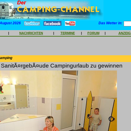
 August 2026
Das Wetter in:
|
NACHRICHTEN
|
TERMINE
|
FORUM
|
ANZEI
Camping
 SanitÃ¤rgebÃ¤ude Campingurlaub zu gewinnen