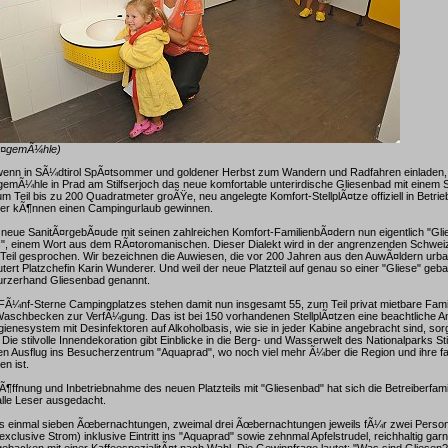
Ã¤gemÃ¼hle)
wenn in SÃ¼dtirol SpÃ¤tsommer und goldener Herbst zum Wandern und Radfahren einladen,
mÃ¼hle in Prad am Stilfserjoch das neue komfortable unterirdische Gliesenbad mit einem S
m Teil bis zu 200 Quadratmeter groÃŸe, neu angelegte Komfort-StellplÃ¤tze offiziell in Bet
eser kÃ¶nnen einen Campingurlaub gewinnen.
neue SanitÃ¤rgebÃ¤ude mit seinen zahlreichen Komfort-FamilienbÃ¤dern nun eigentlich "Gli
, einem Wort aus dem RÃ¤toromanischen. Dieser Dialekt wird in der angrenzenden Schweiz
Teil gesprochen. Wir bezeichnen die Auwiesen, die vor 200 Jahren aus den AuwÃ¤ldern urb
utert Platzchefin Karin Wunderer. Und weil der neue Platzteil auf genau so einer "Gliese" ge
urzerhand Gliesenbad genannt.
Ã¼nf-Sterne Campingplatzes stehen damit nun insgesamt 55, zum Teil privat mietbare Famil
schbecken zur VerfÃ¼gung. Das ist bei 150 vorhandenen StellplÃ¤tzen eine beachtliche An
gienesystem mit Desinfektoren auf Alkoholbasis, wie sie in jeder Kabine angebracht sind, sor
 Die stilvolle Innendekoration gibt Einblicke in die Berg- und Wasserwelt des Nationalparks St
en Ausflug ins Besucherzentrum "Aquaprad", wo noch viel mehr Ã¼ber die Region und ihre f
n ist.
Ã¶ffnung und Inbetriebnahme des neuen Platzteils mit "Gliesenbad" hat sich die Betreiberfam
lle Leser ausgedacht.
es einmal sieben Ãœbernachtungen, zweimal drei Ãœbernachtungen jeweils fÃ¼r zwei Perso
clusive Strom) inklusive Eintritt ins "Aquaprad" sowie zehnmal Apfelstrudel, reichhaltig garn
 gebacken mit einer KaffeespezialitÃ¤t nach Wahl. Die Gewinnfrage lautet: "Was sind Gliesen?