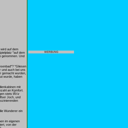
 wird auf dem
WERBUNG
pielplatz "auf dem
rieb genommen. Und
esenbad"? "Gliesen
 und auch bei uns
ar gemacht wurden,
baut wurde, haben
ienkabinen mit
zahl an Komfort.
gen stets fÃ¼r
ilfser Joch, und
aszinierenden
ilie Wunderer ein
nen im eigenen
iert, von der
"