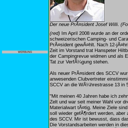
Der neue PrÃ¤sident Josef Willi. (
(red)
Im April 2008 wurde an der or
schweizerischen Camping- und Car
PrÃ¤sident gewÃ¤hlt. Nach 12-jÃ¤hri
Zeit im Vorstand trat Hanspeter Hilt
WERBUNG
der Campingrevue widmen und als E
Tat zur VerfÃ¼gung stehen.
Als neuer PrÃ¤sident des SCCV wurd
anwesenden Clubvertreter einstimmi
SCCV an die WÃ¼hrestrasse 13 in 
"Mit meinen 40 Jahren habe ich ze
Zelt und war seit meiner Wahl vor d
Materialwart tÃ¤tig. Meine Ziele si
soll wieder gefÃ¶rdert werden, aber a
des SCCV. Mir ist bewusst, dass das
Die Vorstandsarbeiten werden in die