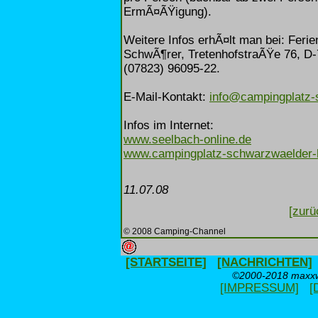
ErmÃ¤ÃŸigung).
Weitere Infos erhÃ¤lt man bei: Feri
SchwÃ¶rer, TretenhofstraÃŸe 76, D-
(07823) 96095-22.
E-Mail-Kontakt:
info@campingplatz-
Infos im Internet:
www.seelbach-online.de
www.campingplatz-schwarzwaelder-
11.07.08
[zurü
© 2008 Camping-Channel
[STARTSEITE]
[NACHRICHTEN]
©2000-2018 maxxwe
[IMPRESSUM]
[