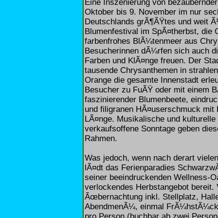
Eine Inszenierung von bezaubernder 
Oktober bis 9. November im nur sech
Deutschlands grÃ¶ÃŸtes und weit Ã
Blumenfestival im SpÃ¤therbst, die C
farbenfrohes BlÃ¼tenmeer aus Chry
Besucherinnen dÃ¼rfen sich auch die
Farben und KlÃ¤nge freuen. Der Sta
tausende Chrysanthemen in strahle
Orange die gesamte Innenstadt erle
Besucher zu FuÃŸ oder mit einem 
faszinierender Blumenbeete, eindru
und filigranen HÃ¤userschmuck mit
LÃ¤nge. Musikalische und kulturell
verkaufsoffene Sonntage geben die
Rahmen.
Was jedoch, wenn nach derart viele
lÃ¤dt das Ferienparadies Schwarzw
seiner beeindruckenden Wellness-Oa
verlockendes Herbstangebot bereit. 
Ãœbernachtung inkl. Stellplatz, Ha
AbendmenÃ¼, einmal FrÃ¼hstÃ¼ck z
pro Person (buchbar ab zwei Person