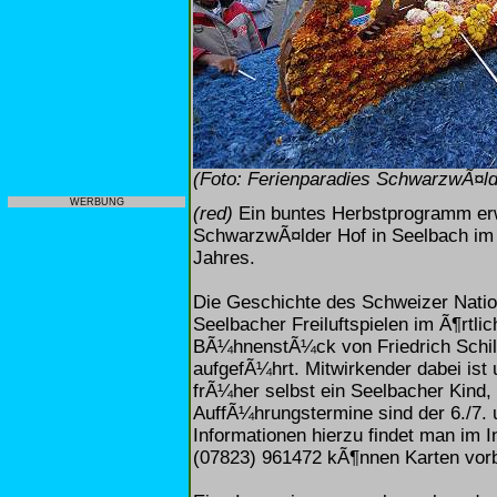
(Foto: Ferienparadies SchwarzwÃ¤ld
WERBUNG
(red)
Ein buntes Herbstprogramm erw
SchwarzwÃ¤lder Hof in Seelbach im
Jahres.
Die Geschichte des Schweizer Natio
Seelbacher Freiluftspielen im Ã¶rtli
BÃ¼hnenstÃ¼ck von Friedrich Schil
aufgefÃ¼hrt. Mitwirkender dabei ist
frÃ¼her selbst ein Seelbacher Kind, 
AuffÃ¼hrungstermine sind der 6./7. 
Informationen hierzu findet man im I
(07823) 961472 kÃ¶nnen Karten vorb