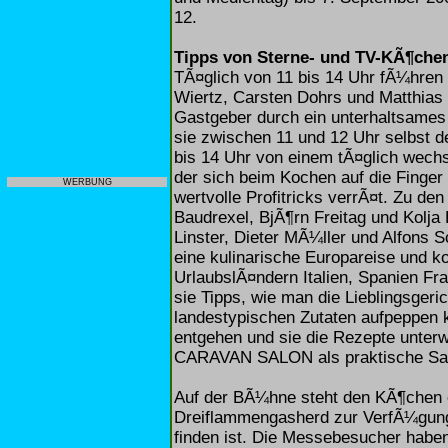
12.
Tipps von Sterne- und TV-KÃ¶che
TÃ¤glich von 11 bis 14 Uhr fÃ¼hren
Wiertz, Carsten Dohrs und Matthias 
Gastgeber durch ein unterhaltsame
sie zwischen 11 und 12 Uhr selbst d
bis 14 Uhr von einem tÃ¤glich wech
der sich beim Kochen auf die Finge
WERBUNG
wertvolle Profitricks verrÃ¤t. Zu d
Baudrexel, BjÃ¶rn Freitag und Kolj
Linster, Dieter MÃ¼ller und Alfons 
eine kulinarische Europareise und k
UrlaubslÃ¤ndern Italien, Spanien F
sie Tipps, wie man die Lieblingsger
landestypischen Zutaten aufpeppen 
entgehen und sie die Rezepte unter
CARAVAN SALON als praktische S
Auf der BÃ¼hne steht den KÃ¶chen 
Dreiflammengasherd zur VerfÃ¼gung,
finden ist. Die Messebesucher haben