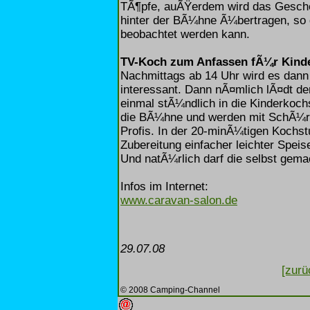
TÃ¶pfe, auÃŸerdem wird das Gesche
hinter der BÃ¼hne Ã¼bertragen, so d
beobachtet werden kann.
TV-Koch zum Anfassen fÃ¼r Kind
Nachmittags ab 14 Uhr wird es dann
interessant. Dann nÃ¤mlich lÃ¤dt 
einmal stÃ¼ndlich in die Kinderkoch
die BÃ¼hne und werden mit SchÃ¼r
Profis. In der 20-minÃ¼tigen Kochs
Zubereitung einfacher leichter Speis
Und natÃ¼rlich darf die selbst gem
Infos im Internet:
www.caravan-salon.de
29.07.08
[zurü
© 2008 Camping-Channel