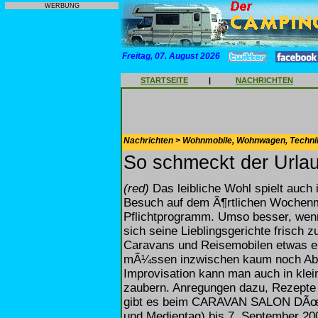
WERBUNG
Freitag, 07. August 2026
STARTSEITE
|
NACHRICHTEN
Nachrichten > Wohnmobile, Wohnwagen, Techni
So schmeckt der Urla
(red)
Das leibliche Wohl spielt auch 
Besuch auf dem Ã¶rtlichen Wochenm
Pflichtprogramm. Umso besser, wenn
sich seine Lieblingsgerichte frisch 
Caravans und Reisemobilen etwas en
mÃ¼ssen inzwischen kaum noch Abs
Improvisation kann man auch in kle
zaubern. Anregungen dazu, Rezepte
gibt es beim CARAVAN SALON DÃœ
und Medientag) bis 7. September 200