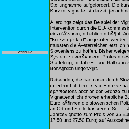
Stellungnahme aufgefordert. Die kur
Kurzzeitvignette ist derzeit jedoch 
Allerdings zeigt das Beispiel der Vi
Intervention durch die EU-Kommissio
einzufÃ¼hren, erheblich erhÃ¶ht. Auc
"Kurzzeitpickerl" angeboten werden
mussten die Ã–sterreicher letztlich 
Sloweniens zu hoffen. Bisher weigert
WERBUNG
System zu verÃ¤ndern. Proteste de
Staffelung, in Jahres- und Halbjahre
BehÃ¶rden ungehÃ¶rt.
Reisenden, die nach oder durch Slow
in jedem Fall bereits vor Einreise na
spÃ¤testens aber an der Grenze zu 
Vignettenpflicht drohen erhebliche 
Euro kÃ¶nnen die slowenischen Poli
an Ort und Stelle kassieren. Seit 1. 
Jahresvignette zum Preis von 35 Eu
17,50 und 27,50 Euro) auf Autobahn