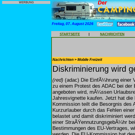
WERBUNG
Freitag, 07. August 2026
STARTSEITE
|
NACHRICHTEN
Nachrichten > Mobile Freizeit
Diskriminierung wird 
(red)
(adac) Die EinfÃ¼hrung einer Vi
zu einem Protest des ADAC bei der 
angeboten wird, mÃ¼ssen Urlaubsrei
Jahresvignette kaufen. Jetzt hat di
Kommission teilt die Besorgnis des 
Kurzurlauber durch das Fehlen eine
belastet und damit diskriminiert we
einer StraÃŸennutzungsgebÃ¼hr bei 
Bestimmungen des EU-Vertrages, wie
werden. Die EU-Kommission hat desh