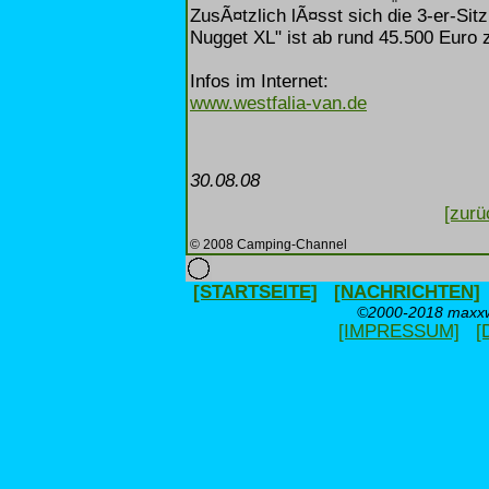
ZusÃ¤tzlich lÃ¤sst sich die 3-er-Si
Nugget XL" ist ab rund 45.500 Euro 
Infos im Internet:
www.westfalia-van.de
30.08.08
[zurü
© 2008 Camping-Channel
[STARTSEITE]
[NACHRICHTEN]
©2000-2018 maxxwe
[IMPRESSUM]
[