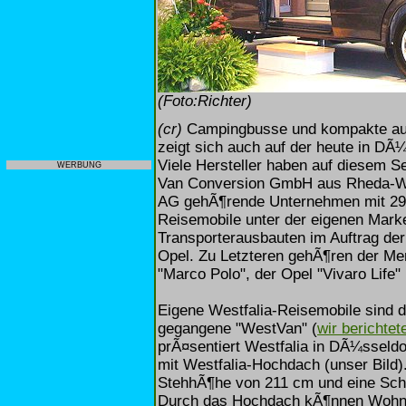
(Foto:Richter)
(cr)
Campingbusse und kompakte aus
zeigt sich auch auf der heute in DÃ
Viele Hersteller haben auf diesem Se
WERBUNG
Van Conversion GmbH aus Rheda-W
AG gehÃ¶rende Unternehmen mit 295 
Reisemobile unter der eigenen Marke
Transporterausbauten im Auftrag d
Opel. Zu Letzteren gehÃ¶ren der Me
"Marco Polo", der Opel "Vivaro Life"
Eigene Westfalia-Reisemobile sind d
gegangene "WestVan" (
wir berichtet
prÃ¤sentiert Westfalia in DÃ¼sseldo
mit Westfalia-Hochdach (unser Bild)
StehhÃ¶he von 211 cm und eine Sch
Durch das Hochdach kÃ¶nnen Wohn- 