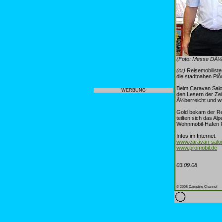
(Foto: Messe DÃ¼s
(cr)
Reisemobiliste
die stadtnahen Pl
Beim Caravan Salon
WERBUNG
den Lesern der Zei
Ã¼berreicht und w
Gold bekam der Rei
teilten sich das 
Wohnmobil-Hafen 
Infos im Internet:
www.caravan-salo
www.promobil.de
03.09.08
© 2008 Camping-Channel