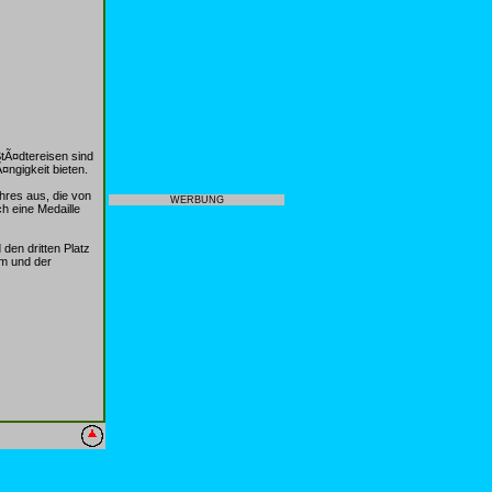
tÃ¤dtereisen sind
ngigkeit bieten.
hres aus, die von
WERBUNG
h eine Medaille
den dritten Platz
m und der