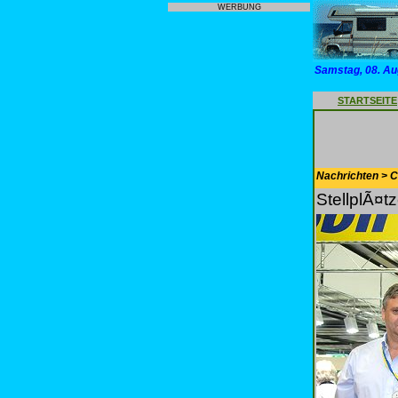
WERBUNG
Samstag, 08. Au
STARTSEITE
Nachrichten > 
StellplÃ¤t