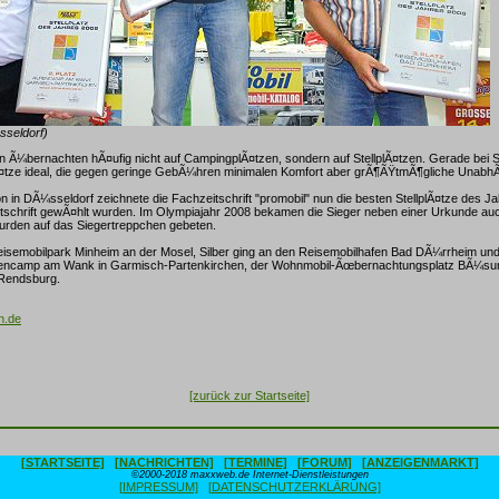
seldorf)
n Ã¼bernachten hÃ¤ufig nicht auf CampingplÃ¤tzen, sondern auf StellplÃ¤tzen. Gerade bei S
Ã¤tze ideal, die gegen geringe GebÃ¼hren minimalen Komfort aber grÃ¶ÃŸtmÃ¶gliche UnabhÃ¤
 in DÃ¼sseldorf zeichnete die Fachzeitschrift "promobil" nun die besten StellplÃ¤tze des Ja
tschrift gewÃ¤hlt wurden. Im Olympiajahr 2008 bekamen die Sieger neben einer Urkunde auc
urden auf das Siegertreppchen gebeten.
semobilpark Minheim an der Mosel, Silber ging an den Reisemobilhafen Bad DÃ¼rrheim und 
Alpencamp am Wank in Garmisch-Partenkirchen, der Wohnmobil-Ãœbernachtungsplatz BÃ¼su
Rendsburg.
n.de
[zurück zur Startseite]
[STARTSEITE]
[NACHRICHTEN]
[TERMINE]
[FORUM]
[ANZEIGENMARKT]
©2000-2018 maxxweb.de Internet-Dienstleistungen
[IMPRESSUM]
[DATENSCHUTZERKLÄRUNG]