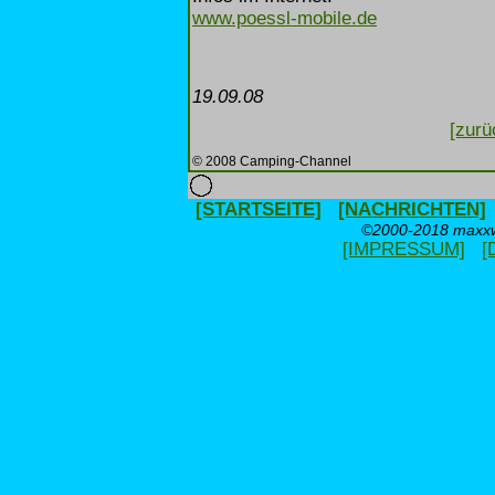
www.poessl-mobile.de
19.09.08
[zurü
© 2008 Camping-Channel
[STARTSEITE]
[NACHRICHTEN]
©2000-2018 maxxwe
[IMPRESSUM]
[