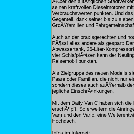
Ã¼ber den alltÃ¤glichen Stadtverkeh
seinen kraftvollen Dieselmotoren mi
Verbrauchswerten punkten. Und das n
Gegenteil, dank seiner bis zu sieben
GroÃŸfamilien und Fahrgemeinschaf
Auch an der praxisgerechten und ho
PÃ¶ssl alles andere als gespart: Da
Abwassertank, 26-Liter-Kompressor
vier SchlafplÃ¤tzen kann der Neulin
Reisemobil punkten.
Als Zielgruppe des neuen Modells sie
Paare oder Familien, die nicht nur e
sondern dieses auch auÃŸerhalb der
jegliche EinschrÃ¤nkungen.
Mit dem Daily Van C haben sich die
erschÃ¶pft. So erweitern die Ainri
Van) und den Vario, eine Weiterentw
Hochdach.
Infos im Internet: