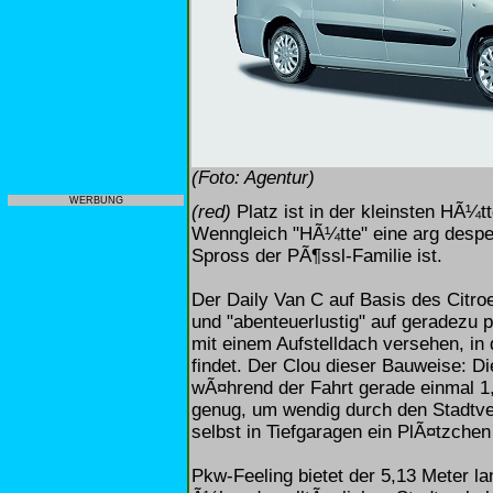
(Foto: Agentur)
WERBUNG
(red)
Platz ist in der kleinsten HÃ¼t
Wenngleich "HÃ¼tte" eine arg despe
Spross der PÃ¶ssl-Familie ist.
Der Daily Van C auf Basis des Citroe
und "abenteuerlustig" auf geradezu p
mit einem Aufstelldach versehen, in 
findet. Der Clou dieser Bauweise: 
wÃ¤hrend der Fahrt gerade einmal 1,9
genug, um wendig durch den Stadtv
selbst in Tiefgaragen ein PlÃ¤tzchen
Pkw-Feeling bietet der 5,13 Meter l