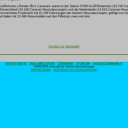
gsstÃ¤rksten LÃ¤nder fÃ¼r Caravans waren in der Saison 07/08 GroÃŸbritannien (33.728 Ca
Deutschland (19.168 Caravan-Neuzulassungen) und die Niederlande (13.015 Caravan-Neuz
verzeichnete Frankreich mit 22.199 Fahrzeugen die meisten Neuzulassungen, gefolgt von De
nd Italien mit 12.486 Reisemobilen auf den PlÃ¤tzen zwei und drei.
[zurück zur Startseite]
[STARTSEITE]
[NACHRICHTEN]
[TERMINE]
[FORUM]
[ANZEIGENMARKT]
©2000-2018 maxxweb.de Internet-Dienstleistungen
[IMPRESSUM]
[DATENSCHUTZERKLÄRUNG]