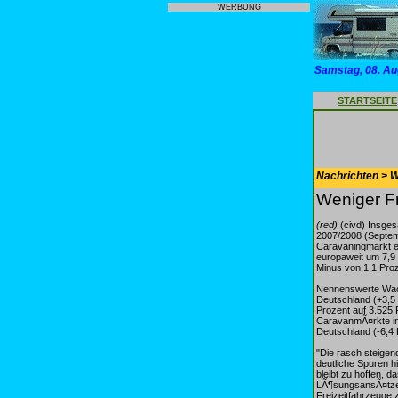
WERBUNG
Samstag, 08. Au
STARTSEITE
Nachrichten > 
Weniger Fr
(red)
(civd) Insges
2007/2008 (Septem
Caravaningmarkt 
europaweit um 7,9 
Minus von 1,1 Proz
Nennenswerte Wach
Deutschland (+3,5
Prozent auf 3.525 
CaravanmÃ¤rkte in 
Deutschland (-6,4 
"Die rasch steige
deutliche Spuren 
bleibt zu hoffen, 
LÃ¶sungsansÃ¤tze f
Freizeitfahrzeuge