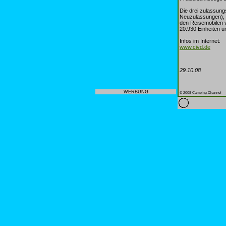
Die drei zulassun
Neuzulassungen), 
den Reisemobilen 
20.930 Einheiten u
Infos im Internet:
www.civd.de
29.10.08
WERBUNG
© 2008 Camping-Channel