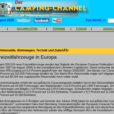
gust 2026
Das Wetter in:
|
NACHRICHTEN
|
TERMINE
|
FORUM
|
ANZEI
Wohnmobile, Wohnwagen, Technik und ZubehÃ¶r
eizeitfahrzeuge in Europa
amt 200.519 neue Freizeitfahrzeuge wurden laut Statistik der European Caravan Federation 
ber 2007 bis August 2008) in den europÃ¤ischen LÃ¤ndern zugelassen. Damit verbuchte d
einen RÃ¼ckgang um 5,0 Prozent gegenÃ¼ber der Saison 2006/2007. Der Absatz von Cara
Prozent auf 110.925 Fahrzeuge deutlich ab. Der Markt fÃ¼r Reisemobile zeigte sich dagegen
ent auf 89.594 neu zugelassene Reisemobile noch relativ stabil.
stumsimpulse erhielt der europÃ¤ische Caravaningmarkt lediglich durch den Reisemobilabs
 Prozent auf 20.930 Fahrzeuge), den Niederlanden (+23,8 Prozent auf 1.800 Fahrzeuge), S
Fahrzeuge) und Belgien (+16 Prozent auf 2.874 Fahrzeuge). SchwÃ¤chen zeigten hingegen v
den Niederlanden (-13,5 Prozent auf 13.015 Einheiten), Frankreich (-8,7 Prozent auf 11.158
Prozent auf 19.168 Einheiten).
nden Energiepreise im FrÃ¼hjahr und Sommer des Jahres 2008 haben im europÃ¤ischen Ca
hinterlassen", kommentiert Hans-Karl Sternberg, GeneralsekretÃ¤r der European Caravan Fe
dass die inzwischen eingetretene Beruhigung an den RohstoffmÃ¤rkten und die sich abzeich
Ã¼r die Finanzkrise den Verbraucher wieder das nÃ¶tige Vertrauen fÃ¼r die Investitionen i
 zurÃ¼ckgeben."