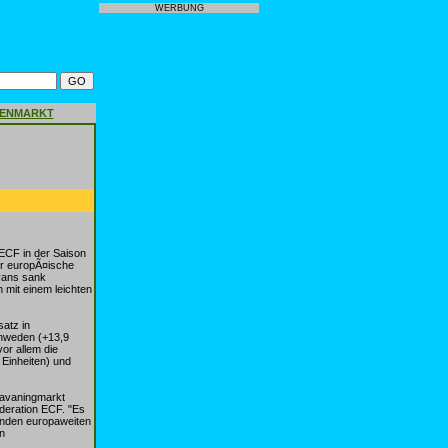
WERBUNG
GENMARKT
ECF in der Saison
er europÃ¤ische
vans sank
 mit einem leichten
atz in
chweden (+13,9
or allem die
 Einheiten) und
ravaningmarkt
deration ECF. "Es
nenden europaweiten
n