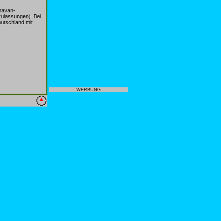
ravan-
ulassungen). Bei
utschland mit
WERBUNG